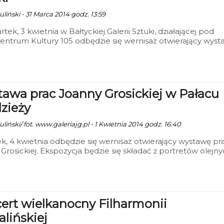
liński - 31 Marca 2014 godz. 13:59
tek, 3 kwietnia w Bałtyckiej Galerii Sztuki, działającej pod
entrum Kultury 105 odbędzie się wernisaż otwierający wys
ny Koli oraz Jolanty Gawryś- Jędrej.
awa prac Joanny Grosickiej w Pałacu
zieży
liński/ fot. www.galeriajg.pl - 1 Kwietnia 2014 godz. 16:40
k, 4 kwietnia odbędzie się wernisaż otwierający wystawę pr
Grosickiej. Ekspozycja będzie się składać z portretów olejny
 papierze.
ert wielkanocny Filharmonii
alińskiej