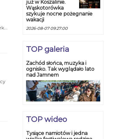
już w Koszalinie.
Wąskotorówka
szykuje nocne pożegnanie
wakacji
odbędzie się wernisaż otwierający wystawę prac Krzysztofa Wieczorka.
2026-08-07 09:27:00
TOP galeria
Zachód słońca, muzyka i
ognisko. Tak wyglądało lato
nad Jamnem
ący
TOP wideo
Tysiące namiotów i jedna