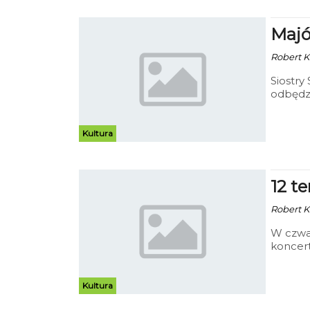
Majó
Robert Ku
Siostry
odbędzi
słowno-
Kultura
12 t
Robert Ku
W czwar
koncer
sukces
Kultura