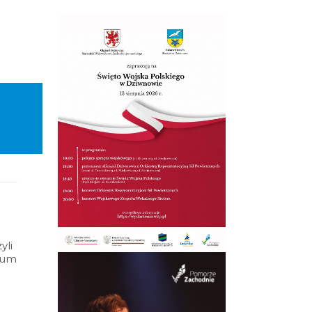
yli
wum