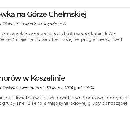
wka na Górze Chełmskiej
liński - 29 Kwietnia 2014 godz. 9:55
 Szensztackie zapraszają do udziału w spotkaniu, które
e się 3 maja na Górze Chełmskiej. W programie koncert
 muzyczny oraz ognisko z kełbaskami.
enorów w Koszalinie
liński/fot. sweetdeal.pl - 30 Marca 2014 godz. 18:34
tek, 3 kwietnia w Hali Widowiskowo- Sportowej odbędzie s
t grupy The 12 Tenors międzynarodowej grupy odnoszącej
y na światowych scenach.