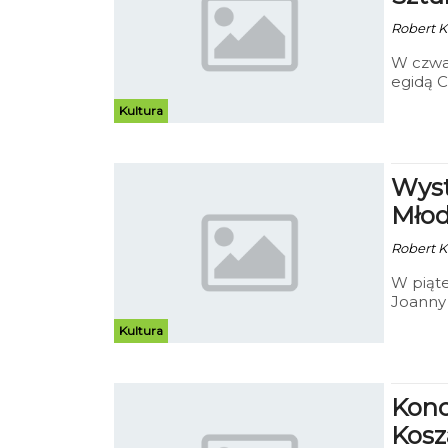
Robert Ku
W czwar
egidą C
prac An
Kultura
Wyst
Młod
Robert Ku
W piąte
Joanny 
jak i na
Kultura
Konc
Kosz