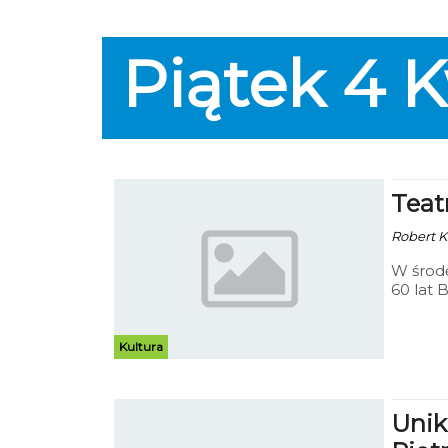
Piątek
4
K
Teat
Robert Ku
W środę
60 lat
Państw
Kultura
Unik