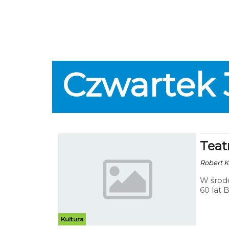
Czwartek
Teat
Robert Ku
W środę
60 lat
Państw
Kultura