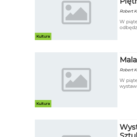
Pięt
Robert Ku
W piąte
Kultura
Mala
Robert K
W piąte
wystaw
Kultura
Wyst
Sztu