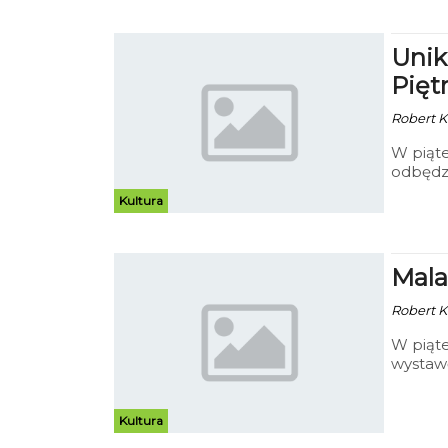
Unik
Pięt
Robert Ku
W piąte
Kultura
Mala
Robert K
W piąte
wystaw
Kultura