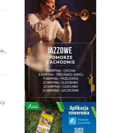
odbędzie się wernisaż otwierający wystawę prac Krzysztofa Wieczorka.
ący