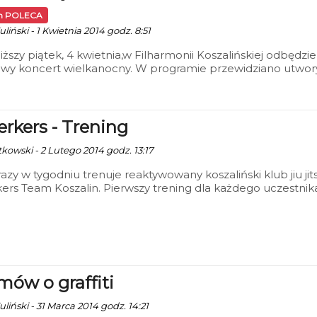
in POLECA
liński - 1 Kwietnia 2014 godz. 8:51
iższy piątek, 4 kwietnia,w Filharmonii Koszalińskiej odbędzie
owy koncert wielkanocny. W programie przewidziano utwor
 Góreckiego i Ryszarda Wagnera. Orkiestrę poprowadzi
cki dyrygent Frank Zacher, a niesamowitym sopranem urac
zność Bożena Harasimowicz.
erkers - Trening
tkowski - 2 Lutego 2014 godz. 13:17
razy w tygodniu trenuje reaktywowany koszaliński klub jiu jit
ers Team Koszalin. Pierwszy trening dla każdego uczestnik
rmowy, warto zatem spróbować się w zyskującej z roku na r
larności sztuce walki - Jiu Jitsu. Trenować może każdy,
zy, że ma skończone 13 lat. Na treningach, również mile
e są panie, dla których zostaną przygotowane specjalne
. Treningi prowadzą Kornel Zapadka i Mariusz Szczerek
lmów o graffiti
liński - 31 Marca 2014 godz. 14:21