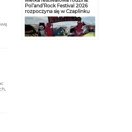
wielka festiwalowa rodzina.
Pol’and’Rock Festival 2026
rozpoczyna się w Czaplinku
tawę
ac
ch,