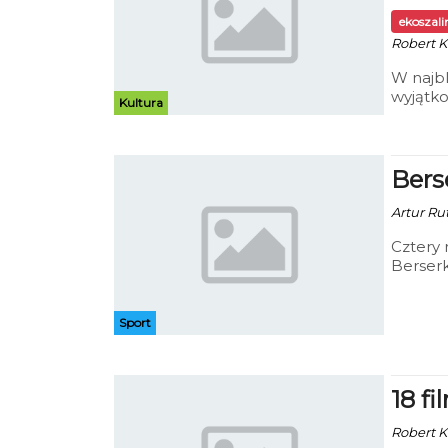
ekoszal
Robert Ku
W najbl
wyjątk
Kultura
Henryka
niemie
public
Bers
Artur Ru
Cztery 
Berserk
jest da
na popu
wystarc
Sport
widzian
zajęcia
18 fi
Robert Ku