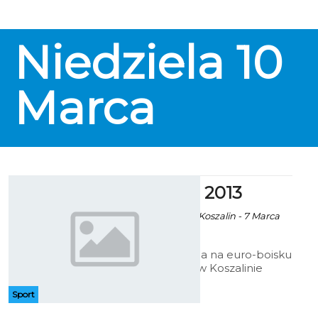
Niedziela
10
Marca
Bałtyk Cup 2013
LBM / KKPN Bałtyk Koszalin - 7 Marca
2013 godz. 14:32
W piątek, 8 marca na euro-boisku
przy ul. Andersa w Koszalinie
startuje Ogólnopolski Turniej
„BAŁTYK 96 CUP 2013”, który jest
Sport
organizowany przez KKPN Bałtyk