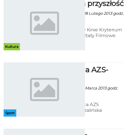
Reżyserska przyszłość
Patrycja Koźlarek - 28 Lutego 2013 godz.
5:55
Już czwarty raz w Kinie Kryterium
odbędą się Warsztaty Filmowe.
Poprzednie edycje odniosły
sukces, zarówno pod względem
Kultura
frekwencyjnym, jak i
realizatorskim.
Kup bilet na AZS-
Banik
Artur Rutkowski - 12 Marca 2013 godz.
16:15
W sobotę 9 marca AZS
Politechnika Koszalińska
Sport
rozgrywała spotkanie w ramach
Challenge Cup. Niestety
dziewczyny przegrały trzema
bramkami, ale nic straconego,