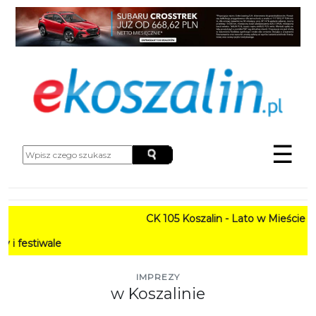
☰
CK 105 Koszalin - Lato w Mieście HARMON
PROG
IMPREZY
w Koszalinie