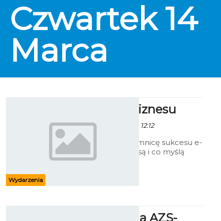
Czwartek
14
fanów dobrego kina. Wstęp jest
bezpłatny. Projekcje
rozpoczynają się o 19:00, po filmie
Marca
dyskusja. Grzane wino, piwo z
miodem, herbata z rumem i
polarowe kocyki czekają!!! Wstęp
wolny.
Sukces e-biznesu
- 8 Marca 2013 godz. 12:12
Odkrywamy tajemnicę sukcesu e-
commerce. Kim są i co myślą
właściciele sklepów
internetowych w Koszalinie? Na
te i podobne pytania odpowiedzą
Wydarzenia
przedstawiciele koszalińskich firm
w trakcie trwania debaty.
Kup bilet na AZS-