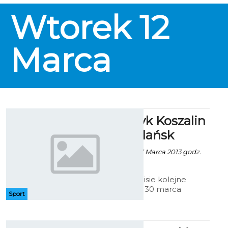
Wtorek
12
Marca
MWJ: Bałtyk Koszalin
- Lechia Gdańsk
Artur Rutkowski - 27 Marca 2013 godz.
6:54
Po porażce i remisie kolejne
mecze w sobotę 30 marca
Sport
rozegrają młodzi piłkarze w
Międzywojewódzkiej lidze
juniorów młodszych i starszych.