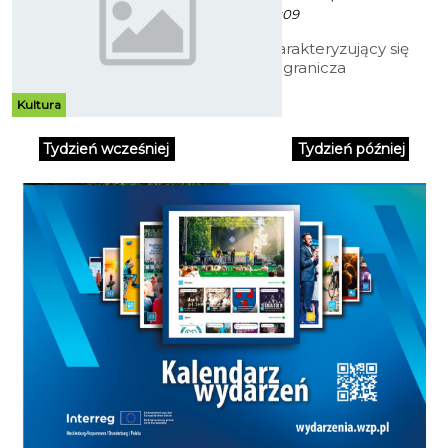
Marca 2013 godz. 17:09
Młody zespół charakteryzujący się
brzmieniem z pogranicza
alternatywnego rocka, popu i
elektroniki wystąpi 15 marca w
Kultura
Kawałku Podłogi. The Ploy tworzy
trzech muzyków, którzy śmiało
Tydzień wcześniej
Tydzień później
eksperymentują z muzyką.