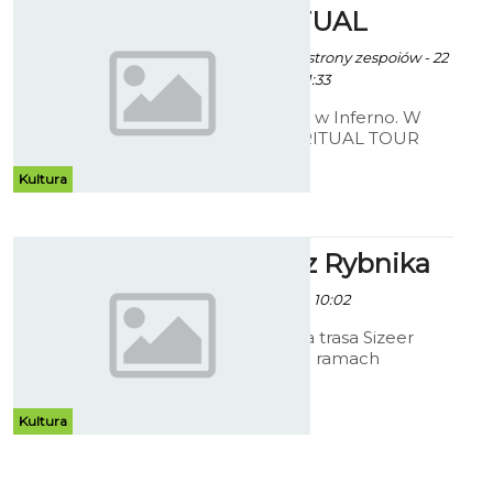
BLACK RITUAL
ArtRut fot. oficjalne strony zespoiów - 22
Lutego 2013 godz. 11:33
Znowu mrocznie w Inferno. W
ramach BLACK RITUAL TOUR
2013 wystąpi legendarny Christ
Agony i młodsza załoga Feto In
Kultura
Fetuj. Supportować zespoły
będzie gdański przedstawiciel
death metalu OGOTAY.
Grub(son) z Rybnika
- 6 Marca 2013 godz. 10:02
Ruszyła wiosenna trasa Sizeer
Music on Tour. W ramach
przedsięwzięcia GrubSon i BRK,
twórcy albumu „Gruby Brzuch” 10
marca odwiedzą Koszalin
Kultura