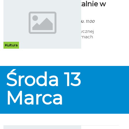
Dokumentalnie w
Centrali
- 19 Lutego 2013 godz. 11:00
W Centrali Artystycznej
prezentacja w ramach
wtorkowego cyklu filmow
Kultura
dokumentalnych. Tym razem -
"Gasland" - film o skutkach
wydobycia gazu łupkowego -
Patronat: Instytut Spraw
Obywatelskich.
Środa
13
Marca