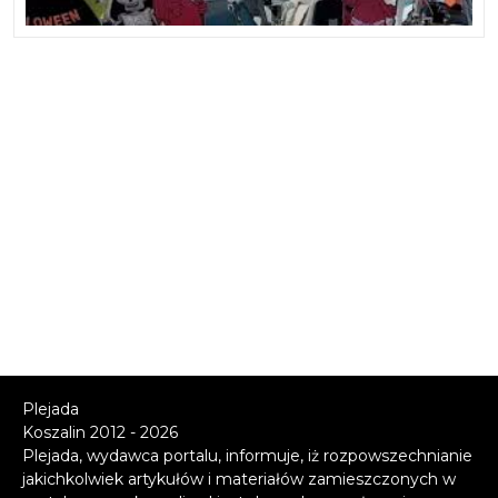
Plejada
Koszalin 2012 - 2026
Plejada, wydawca portalu, informuje, iż rozpowszechnianie
jakichkolwiek artykułów i materiałów zamieszczonych w