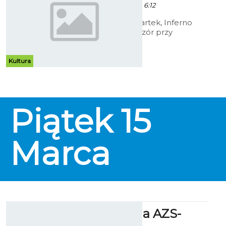
- 7 Marca 2013 godz. 6:12
Jak w każdy czwartek, Inferno
zaprasza na wieczór przy
dźwiękach gitar akustycznych i
śpiewu płynącego z głębii serc i
dusz.
Kultura
Piątek
15
Marca
Kup bilet na AZS-