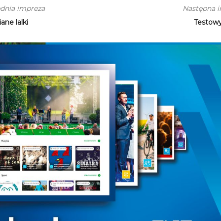
dnia impreza
Następna 
ane lalki
Testow