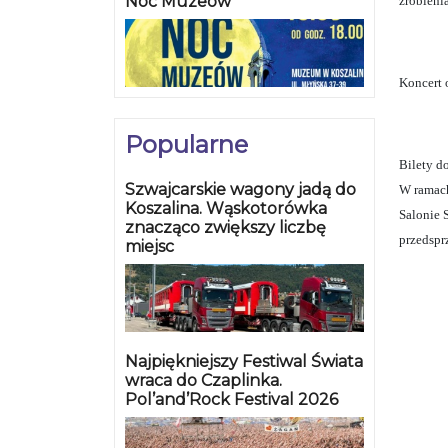
Noc Muzeów
zrobieni
Koncert 
Popularne
Bilety d
Szwajcarskie wagony jadą do
W ramach
Koszalina. Wąskotorówka
Salonie 
znacząco zwiększy liczbę
przedspr
miejsc
Najpiękniejszy Festiwal Świata
wraca do Czaplinka.
Pol’and’Rock Festival 2026