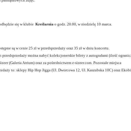
a pamiątkowych zdjęć.
odbędzie się w klubie
Kreślarnia
o godz. 20.00, w niedzielę 10 marca.
ostępne są w cenie 25 zł w przedsprzedaży oraz 35 zł w dniu koncertu.
 przedsprzedaży można nabyć kolekcjonerskie bilety z autografami (ilość ogranic
Sizeer (Galeria Atrium) oraz za pośrednictwem e-sizeer.com. Pozostałe miejsca
zedaży to: sklepy Hip Hop Jigga (Ul. Dworcowa 12, Ul. Kaszubska 10C) oraz Ekobil