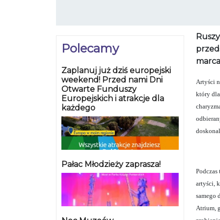
Ruszy
Polecamy
przed
marca
Zaplanuj już dziś europejski
weekend! Przed nami Dni
Artyści 
Otwarte Funduszy
który dl
Europejskich i atrakcje dla
charyzma
każdego
odbieran
doskonal
Pałac Młodzieży zaprasza!
Podczas 
artyści,
samego d
Atrium, 