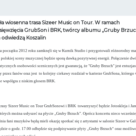
ła wiosenna trasa Sizeer Music on Tour. W ramach
sięwzięcia GrubSon i BRK, twórcy albumu „Gruby Brzuc
 odwiedzą Koszalin
na początku 2012 roku zamknęli się w Kurnik Studio i przygotowali różnorodny mat
a polskiej sceny muzycznej będzie sporą dawką pozytywnej energii. Połączenie dw
tycznych osobowości scenicznych jest gwarancją, że "Gruby Brzuch" jest entuzjas
y przez fanów oraz jest to kolejny ciekawy rozdział w karierze GrubSona, którego
e współgra z niskim głosem BRK.
trasy Sizeer Music on Tour GrubSonowi i BRK towarzyszyć będzie Jotoskleja i Jar
 których można usłyszeć na płycie „Gruby Brzuch”. Oprócz koncertu nieco wcześnie
nia fani muzyków będą mieli okazję spotkać się z artystami w salonie Sizeer w Gal
gdzie o godz. 17.00 odbędzie się podpisywanie płyty „Gruby Brzuch“ oraz możliw