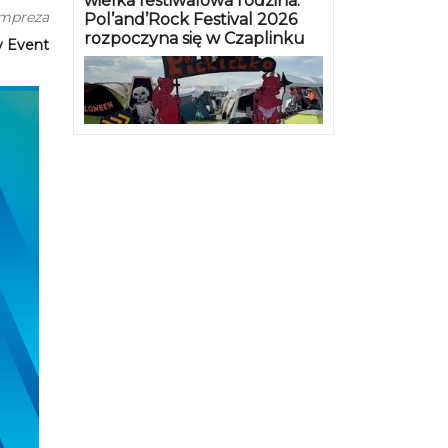
wielka festiwalowa rodzina.
impreza
Pol’and’Rock Festival 2026
rozpoczyna się w Czaplinku
y Event