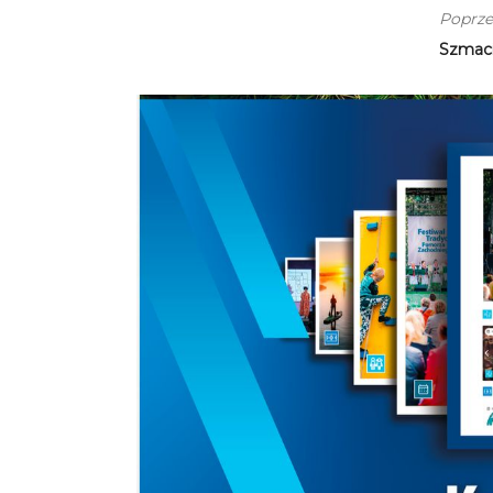
Poprze
Szmaci