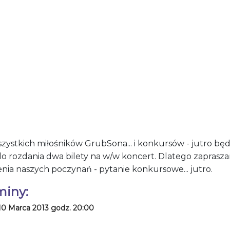
szystkich miłośników GrubSona... i konkursów - jutro bę
 do rozdania dwa bilety na w/w koncert. Dlatego zaprasz
nia naszych poczynań - pytanie konkursowe... jutro.
miny:
10 Marca 2013 godz. 20:00