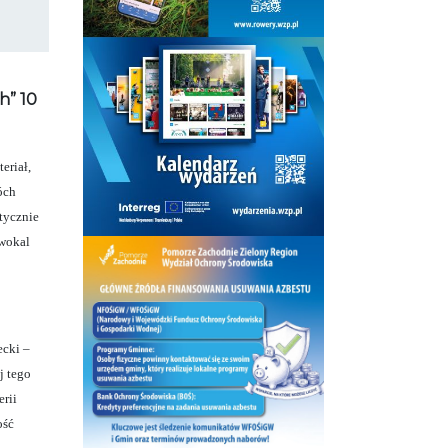
h” 10
eriał,
óch
tycznie
 wokal
ecki –
j tego
erii
ość