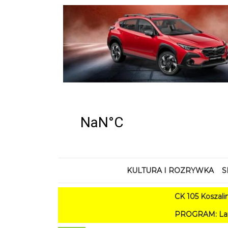
KULTURA I ROZRYWKA
S
CK 105 Koszalin - Lato
PROGRAM: Lato w Amfiteatrz