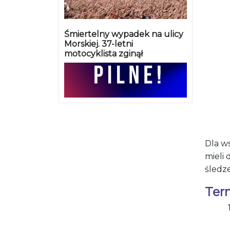
Śmiertelny wypadek na ulicy
Morskiej. 37-letni
motocyklista zginął
Dla w
mieli
śledze
Ter