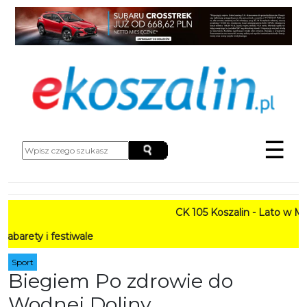
☰
CK 105 Koszalin - Lato w Mieście 
festiwale
Sport
Biegiem Po zdrowie do
Wodnej Doliny