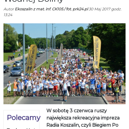
Autor
Ekoszalin z mat. inf. CK105 / fot. prk24.pl
30 Maj 2017 godz.
13:24
W sobotę 3 czerwca ruszy
Polecamy
największa rekreacyjna impreza
Radia Koszalin, czyli Biegiem Po