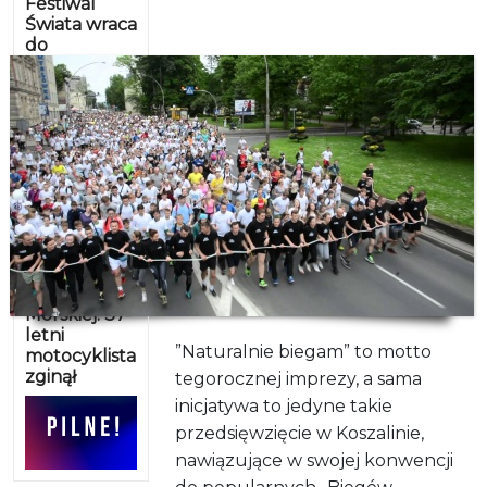
Festiwal
Świata wraca
do
Czaplinka.
Pol’and’Rock
Festival
2026
Śmiertelny
wypadek na
ulicy
Morskiej. 37-
letni
”Naturalnie biegam” to motto
motocyklista
zginął
tegorocznej imprezy, a sama
inicjatywa to jedyne takie
przedsięwzięcie w Koszalinie,
nawiązujące w swojej konwencji