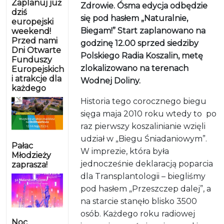
Zaplanuj już
Zdrowie. Ósma edycja odbędzie
dziś
się pod hasłem „Naturalnie,
europejski
Biegam!” Start zaplanowano na
weekend!
Przed nami
godzinę 12.00 sprzed siedziby
Dni Otwarte
Polskiego Radia Koszalin, metę
Funduszy
zlokalizowano na terenach
Europejskich
i atrakcje dla
Wodnej Doliny.
każdego
Historia tego corocznego biegu
sięga maja 2010 roku wtedy to
po
raz pierwszy koszalinianie wzięli
udział w „Biegu Śniadaniowym”.
Pałac
W imprezie, która była
Młodzieży
jednocześnie deklaracją poparcia
zaprasza!
dla Transplantologii – biegliśmy
pod hasłem „Przeszczep dalej”, a
na starcie stanęło blisko 3500
osób. Każdego roku radiowej
Noc