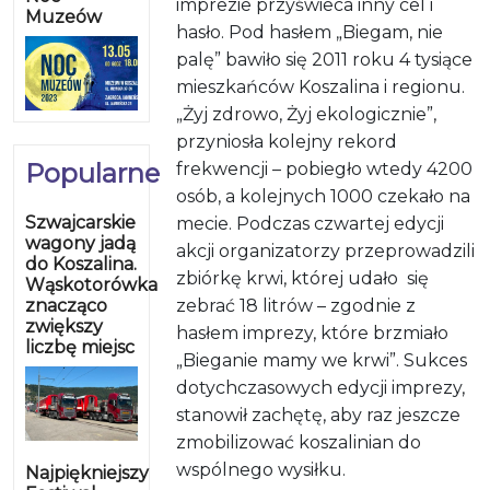
imprezie przyświeca inny cel i
Muzeów
hasło. Pod hasłem „Biegam, nie
palę” bawiło się 2011 roku 4 tysiące
mieszkańców Koszalina i regionu.
„Żyj zdrowo, Żyj ekologicznie”,
przyniosła kolejny rekord
Popularne
frekwencji – pobiegło wtedy 4200
osób, a kolejnych 1000 czekało na
Szwajcarskie
mecie. Podczas czwartej edycji
wagony jadą
akcji organizatorzy przeprowadzili
do Koszalina.
zbiórkę krwi, której udało
się
Wąskotorówka
znacząco
zebrać 18 litrów – zgodnie z
zwiększy
hasłem imprezy, które brzmiało
liczbę miejsc
„Bieganie mamy we krwi”. Sukces
dotychczasowych edycji imprezy,
stanowił zachętę, aby raz jeszcze
zmobilizować koszalinian do
wspólnego wysiłku.
Najpiękniejszy