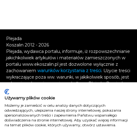
Plejada
Koszalin 2012 - 2026
Plejada, wydawca portalu, informuje, iż rozpowszechnianie
jakichkolwiek artykułów i materiałów zamieszczonych w
portalu www.ekoszalin.pl jest dozwolone wyłącznie z
zachowaniem
warunków korzystania z treści
. Użycie treści
wykraczające poza ww. warunki, w jakikolwiek sposób, jest
zabronione bez pisemnej zgody firmy Plejada. Dowiedz
się, w jaki sposób możesz uzyskać
licencję na
wykorzystanie treści
.
Używamy plików cookie
Możemy je zamieścić w celu analizy danych dotyczących
Naruszenie tych zasad jest łamaniem prawa i grozi
odwiedzających, ulepszenia naszej strony internetowej, pokazania
spersonalizowanych treści i zapewnienia Państwu wspaniałego
odpowiedzialnością karną.
doświadczenia na stronie internetowej. Aby uzyskać więcej informacji
Wszelkie prawa zastrzeżone
.
na temat plików cookie, których używamy, otwórz ustawienia.
Reklama