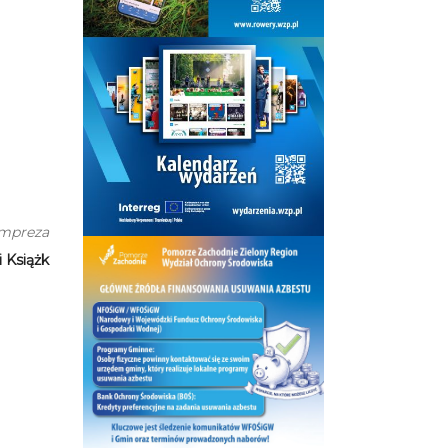
impreza
 Książk