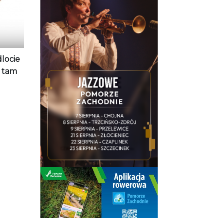
dlocie
h tam