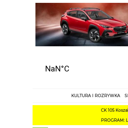
KULTURA I ROZRYWKA
S
CK 105 Koszalin - Lato
PROGRAM: Lato w Amfiteatr