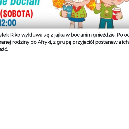
ek Riko wykluwa się z jajka w bocianim gnieździe. Po o
anej rodziny do Afryki, z grupą przyjaciół postanawia ic
eźć.