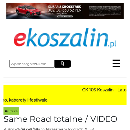
☰
CK 105 Koszalin - Lato w Mieś
 i festiwale
Kultura
Same Road totalne / VIDEO
Autor
Kuba Grabski
22 Września 2012 godz. 10:59