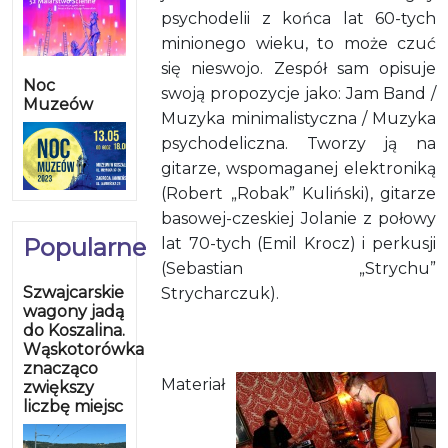
psychodelii z końca lat 60-tych
minionego wieku, to może czuć
się nieswojo. Zespół sam opisuje
Noc
swoją propozycje jako: Jam Band /
Muzeów
Muzyka minimalistyczna / Muzyka
psychodeliczna. Tworzy ją na
gitarze, wspomaganej elektroniką
(Robert „Robak” Kuliński), gitarze
basowej-czeskiej Jolanie z połowy
Popularne
lat 70-tych (Emil Krocz) i perkusji
(Sebastian „Strychu”
Szwajcarskie
Strycharczuk).
wagony jadą
do Koszalina.
Wąskotorówka
znacząco
Materiał
zwiększy
liczbę miejsc