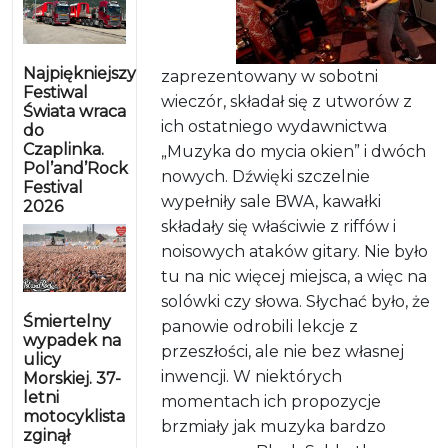
Najpiękniejszy
zaprezentowany w sobotni
Festiwal
wieczór, składał się z utworów z
Świata wraca
ich ostatniego wydawnictwa
do
Czaplinka.
„Muzyka do mycia okien” i dwóch
Pol’and’Rock
nowych. Dźwięki szczelnie
Festival
wypełniły sale BWA, kawałki
2026
składały się właściwie z riffów i
noisowych ataków gitary. Nie było
tu na nic więcej miejsca, a więc na
solówki czy słowa. Słychać było, że
Śmiertelny
panowie odrobili lekcje z
wypadek na
przeszłości, ale nie bez własnej
ulicy
inwencji. W niektórych
Morskiej. 37-
letni
momentach ich propozycje
motocyklista
brzmiały jak muzyka bardzo
zginął