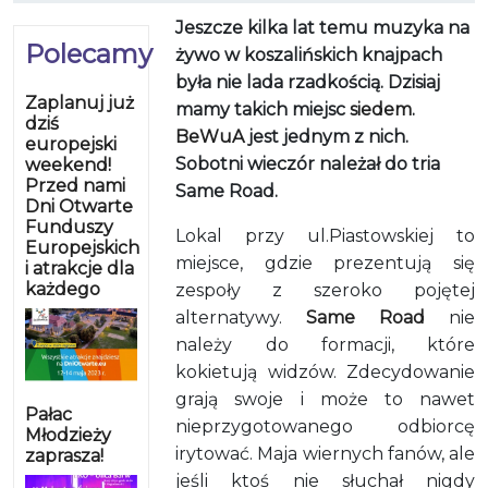
Jeszcze kilka lat temu muzyka na
Polecamy
żywo w koszalińskich knajpach
była nie lada rzadkością. Dzisiaj
Zaplanuj już
mamy takich miejsc
siedem
.
dziś
BeWuA
jest jednym z nich.
europejski
Sobotni wieczór należał do tria
weekend!
Przed nami
Same Road.
Dni Otwarte
Funduszy
Lokal przy ul.Piastowskiej to
Europejskich
miejsce, gdzie prezentują się
i atrakcje dla
każdego
zespoły z szeroko pojętej
alternatywy.
Same Road
nie
należy do formacji, które
kokietują widzów. Zdecydowanie
grają swoje i może to nawet
Pałac
nieprzygotowanego odbiorcę
Młodzieży
irytować. Maja wiernych fanów, ale
zaprasza!
jeśli ktoś nie słuchał nigdy