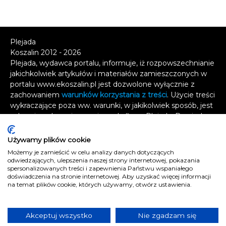
Plejada
Koszalin 2012 - 2026
Plejada, wydawca portalu, informuje, iż rozpowszechnianie
jakichkolwiek artykułów i materiałów zamieszczonych w
portalu www.ekoszalin.pl jest dozwolone wyłącznie z
zachowaniem
warunków korzystania z treści
. Użycie treści
wykraczające poza ww. warunki, w jakikolwiek sposób, jest
zabronione bez pisemnej zgody firmy Plejada. Dowiedz
się, w jaki sposób możesz uzyskać
licencję na
wykorzystanie treści
.
Używamy plików cookie
Możemy je zamieścić w celu analizy danych dotyczących
Naruszenie tych zasad jest łamaniem prawa i grozi
odwiedzających, ulepszenia naszej strony internetowej, pokazania
spersonalizowanych treści i zapewnienia Państwu wspaniałego
odpowiedzialnością karną.
doświadczenia na stronie internetowej. Aby uzyskać więcej informacji
Wszelkie prawa zastrzeżone
.
na temat plików cookie, których używamy, otwórz ustawienia.
Reklama
Kontakt
Akceptuj wszystko
Nie zgadzam się
Polityka prywatności