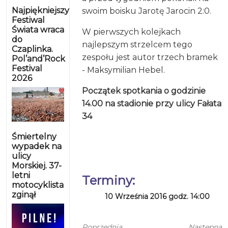
Najpiękniejszy
swoim boisku Jarotę Jarocin 2:0.
Festiwal
Świata wraca
W pierwszych kolejkach
do
najlepszym strzelcem tego
Czaplinka.
zespołu jest autor trzech bramek
Pol’and’Rock
Festival
- Maksymilian Hebel.
2026
Początek spotkania o godzinie
14.00 na stadionie przy ulicy Fałata
34
Śmiertelny
wypadek na
ulicy
Morskiej. 37-
letni
Terminy:
motocyklista
zginął
10 Września 2016 godz. 14:00
Poprzednia
Następna