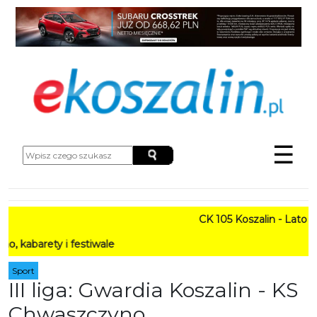
☰
CK 105 Koszalin - Lato w Mie
ty i festiwale
Sport
III liga: Gwardia Koszalin - KS
Chwaszczyno