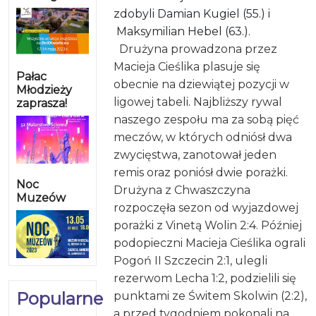
zdobyli
Damian Kugiel (55.) i
Maksymilian Hebel (63.).
Drużyna prowadzona przez
Macieja Cieślika plasuje się
Pałac
obecnie na dziewiątej pozycji w
Młodzieży
ligowej tabeli. Najbliższy rywal
zaprasza!
naszego zespołu ma za sobą pięć
meczów, w których odniósł dwa
zwycięstwa, zanotował jeden
remis oraz poniósł dwie porażki.
Noc
Drużyna z Chwaszczyna
Muzeów
rozpoczęła sezon od wyjazdowej
porażki z Vinetą Wolin 2:4. Później
podopieczni Macieja Cieślika ograli
Pogoń II Szczecin 2:1, ulegli
rezerwom Lecha 1:2, podzielili się
Popularne
punktami ze Świtem Skolwin (2:2),
a przed tygodniem pokonali na