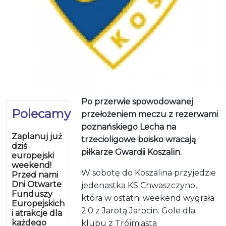
Po przerwie spowodowanej
Polecamy
przełożeniem meczu z rezerwami
poznańskiego Lecha na
Zaplanuj już
trzecioligowe boisko wracają
dziś
piłkarze Gwardii Koszalin.
europejski
weekend!
W sobotę do Koszalina przyjedzie
Przed nami
Dni Otwarte
jedenastka KS Chwaszczyno,
Funduszy
która w ostatni weekend wygrała
Europejskich
2:0 z Jarotą Jarocin. Gole dla
i atrakcje dla
każdego
klubu z Trójmiasta