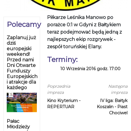
Piłkarze Leśnika Manowo po
Polecamy
porażce 0:1 w Gdyni z Bałtykiem
teraz podejmować będą jedną z
Zaplanuj już
najlepszych ekip rozgrywek -
dziś
zespół toruńskiej Elany.
europejski
weekend!
Terminy:
Przed nami
Dni Otwarte
10 Września 2016 godz. 17:00
Funduszy
Europejskich
i atrakcje dla
Poprzednia
Następna
każdego
impreza
impreza
Kino Kryterium -
IV liga: Bałtyk
REPERTUAR
Koszalin - Piast
Chociwel
Pałac
Młodzieży