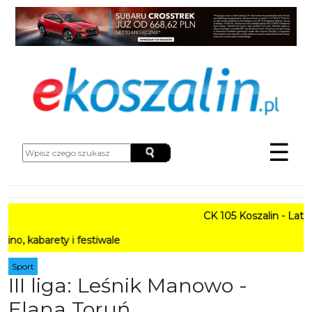
☰
CK 105 Koszalin - Lato w M
rety i festiwale
Sport
III liga: Leśnik Manowo -
Elana Toruń