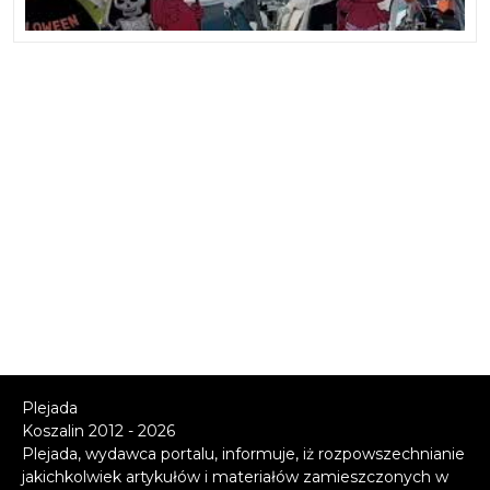
Plejada
Koszalin 2012 - 2026
Plejada, wydawca portalu, informuje, iż rozpowszechnianie
jakichkolwiek artykułów i materiałów zamieszczonych w