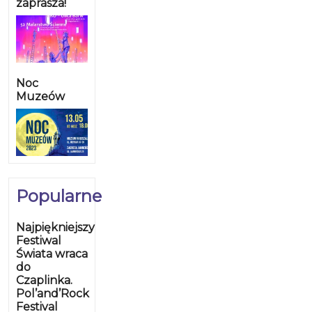
zaprasza!
Noc
Muzeów
Popularne
Najpiękniejszy
Festiwal
Świata wraca
do
Czaplinka.
Pol’and’Rock
Festival