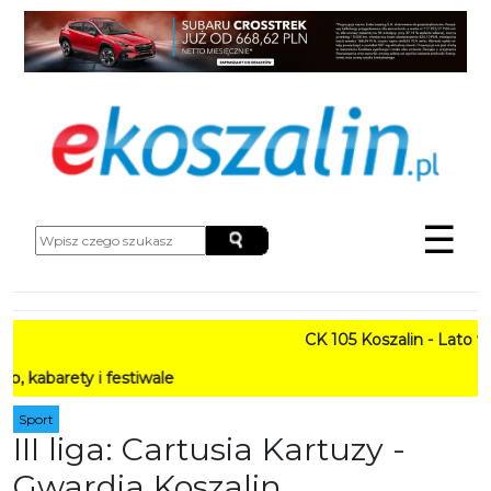
☰
CK 105 Koszalin - Lato w Mie
ty i festiwale
Sport
III liga: Cartusia Kartuzy -
Gwardia Koszalin