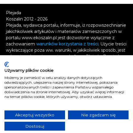
Plejada
Koszalin 2012 - 2026
Plejada, wydawca portalu, informuje, iż rozpowszechnianie
jakichkolwiek artykułów i materiałów zamieszczonych w
portalu www.ekoszalin.pl jest dozwolone wyłącznie z
zachowaniem
warunków korzystania z treści
. Użycie treści
wykraczające poza ww. warunki, w jakikolwiek sposób, jest
zabronione bez pisemnej zgody firmy Plejada. Dowiedz
się, w jaki sposób możesz uzyskać
licencję na
wykorzystanie treści
.
Używamy plików cookie
Możemy je zamieścić w celu analizy danych dotyczących
Naruszenie tych zasad jest łamaniem prawa i grozi
odwiedzających, ulepszenia naszej strony internetowej, pokazania
spersonalizowanych treści i zapewnienia Państwu wspaniałego
odpowiedzialnością karną.
doświadczenia na stronie internetowej. Aby uzyskać więcej informacji
Wszelkie prawa zastrzeżone
.
na temat plików cookie, których używamy, otwórz ustawienia.
Reklama
Kontakt
Akceptuj wszystko
Nie zgadzam się
Polityka prywatności
Dostosuj
e
koszalin.pl