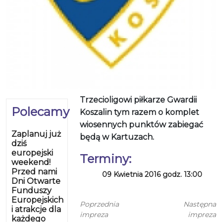
Trzecioligowi piłkarze Gwardii
Polecamy
Koszalin tym razem o komplet
wiosennych punktów zabiegać
Zaplanuj już
będą w Kartuzach.
dziś
europejski
Terminy:
weekend!
Przed nami
09 Kwietnia 2016 godz. 13:00
Dni Otwarte
Funduszy
Europejskich
Poprzednia
Następna
i atrakcje dla
impreza
impreza
każdego