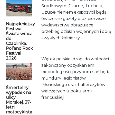
Środkowym (Czarne, Tuchola).
Uzupełnieniem ekspozycji będą
ówczesne gazety oraz pierwsze
Najpiękniejszy
wydawnictwa obrazujące
Festiwal
przebieg działań wojennych i dolę
Świata wraca
zwykłych żołnierzy.
do
Czaplinka.
Pol’and’Rock
Festival
2026
Wątek polskiej drogi do wolności
zakończony odzyskaniem
niepodległości przypominać będą
mundury legionistów
Piłsudskiego oraz hallerczyków
Śmiertelny
walczących u boku armii
wypadek na
ulicy
francuskiej.
Morskiej. 37-
letni
motocyklista