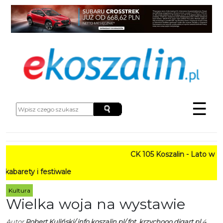
☰
CK 105 Koszalin - Lato w Mieś
y i festiwale
Kultura
Wielka woja na wystawie
Autor
Robert Kuliński/ info.koszalin.pl/ fot. krzychooo.digart.pl
4