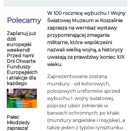
W 100 rocznicę wybuchu I Wojny
Polecamy
Światowej Muzeum w Koszalinie
zaprasza na wernisaż wystawy
Zaplanuj już
przypominającej zmagania
dziś
militarne, które współcześni
europejski
nazwali wielką wojną, a historycy
weekend!
Przed nami
uważają za prawdziwy koniec XIX
Dni Otwarte
wieku.
Funduszy
Europejskich
Zaprezentowane zostaną
i atrakcje dla
każdego
mundury - od kolorowych,
pokojowych uniformów sprzed
wybuchu I. wojny światowej,
poprzez ubiór żołnierski w
barwach ochronnych, po khaki
Pałac
(mundury angielskie i rosyjskie), a
Młodzieży
także jeden z typów rynsztunku
zaprasza!