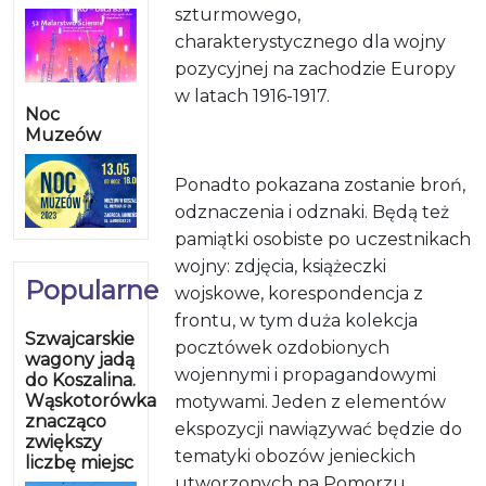
szturmowego,
charakterystycznego dla wojny
pozycyjnej na zachodzie Europy
w latach 1916-1917.
Noc
Muzeów
Ponadto pokazana zostanie broń,
odznaczenia i odznaki. Będą też
pamiątki osobiste po uczestnikach
wojny: zdjęcia, książeczki
Popularne
wojskowe, korespondencja z
frontu, w tym duża kolekcja
Szwajcarskie
pocztówek ozdobionych
wagony jadą
wojennymi i propagandowymi
do Koszalina.
Wąskotorówka
motywami. Jeden z elementów
znacząco
ekspozycji nawiązywać będzie do
zwiększy
tematyki obozów jenieckich
liczbę miejsc
utworzonych na Pomorzu