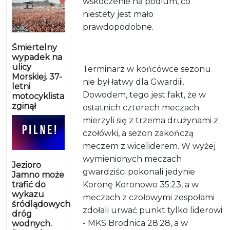
wskoczenie na podium, co
niestety jest mało
prawdopodobne.
Śmiertelny
wypadek na
ulicy
Terminarz w końcówce sezonu
Morskiej. 37-
nie był łatwy dla Gwardiii.
letni
Dowodem, tego jest fakt, że w
motocyklista
zginął
ostatnich czterech meczach
mierzyli się z trzema drużynami z
czołówki, a sezon zakończą
meczem z wiceliderem. W wyżej
wymienionych meczach
Jezioro
gwardziści pokonali jedynie
Jamno może
trafić do
Koronę Koronowo 35:23, a w
wykazu
meczach z czołowymi zespołami
śródlądowych
zdołali urwać punkt tylko liderowi
dróg
- MKS Brodnica 28:28, a w
wodnych.