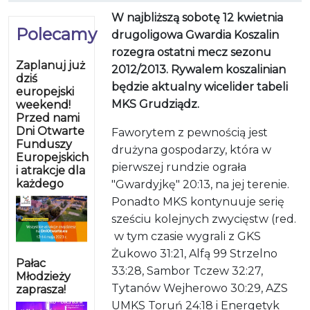
W najbliższą sobotę 12 kwietnia
Polecamy
drugoligowa Gwardia Koszalin
rozegra ostatni mecz sezonu
Zaplanuj już
2012/2013. Rywalem koszalinian
dziś
będzie aktualny wicelider tabeli
europejski
MKS Grudziądz.
weekend!
Przed nami
Dni Otwarte
Faworytem z pewnością jest
Funduszy
drużyna gospodarzy, która w
Europejskich
pierwszej rundzie ograła
i atrakcje dla
każdego
"Gwardyjkę" 20:13, na jej terenie.
Ponadto MKS kontynuuje serię
sześciu kolejnych zwycięstw (red.
w tym czasie wygrali z GKS
Żukowo 31:21, Alfą 99 Strzelno
Pałac
33:28, Sambor Tczew 32:27,
Młodzieży
Tytanów Wejherowo 30:29, AZS
zaprasza!
UMKS Toruń 24:18 i Energetyk