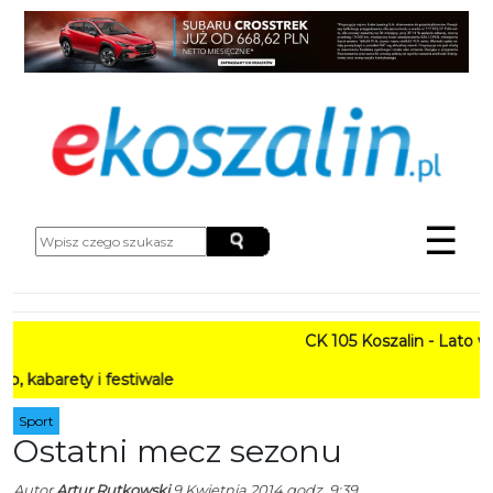
☰
CK 105 Koszalin - Lato w Mie
ty i festiwale
Sport
Ostatni mecz sezonu
Autor
Artur Rutkowski
9 Kwietnia 2014 godz. 9:39