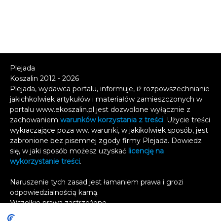
Plejada
Koszalin 2012 - 2026
Plejada, wydawca portalu, informuje, iż rozpowszechnianie
jakichkolwiek artykułów i materiałów zamieszczonych w
portalu www.ekoszalin.pl jest dozwolone wyłącznie z
zachowaniem
warunków korzystania z treści
. Użycie treści
wykraczające poza ww. warunki, w jakikolwiek sposób, jest
zabronione bez pisemnej zgody firmy Plejada. Dowiedz
się, w jaki sposób możesz uzyskać
licencję na
wykorzystanie treści
.
Naruszenie tych zasad jest łamaniem prawa i grozi
odpowiedzialnością karną.
Wszelkie prawa zastrzeżone
.
Reklama