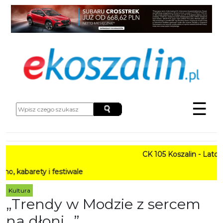
☰
CK 105 Koszalin - Lato w Mi
ety i festiwale
Kultura
„Trendy w Modzie z sercem
na dłoni…”