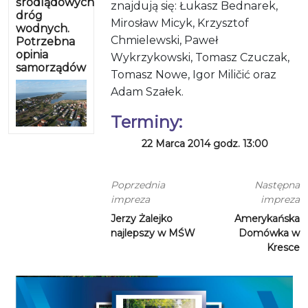
śródlądowych
znajdują się: Łukasz Bednarek,
dróg
Mirosław Micyk, Krzysztof
wodnych.
Chmielewski, Paweł
Potrzebna
opinia
Wykrzykowski, Tomasz Czuczak,
samorządów
Tomasz Nowe, Igor
Miličić
oraz
Adam Szałek.
Terminy:
22 Marca 2014 godz. 13:00
Poprzednia
Następna
impreza
impreza
Jerzy Żalejko
Amerykańska
najlepszy w MŚW
Domówka w
Kresce