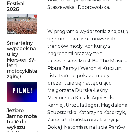
Festival
Staszewska i Dobrowolska.
2026
W programie wydarzenia znajdują
się m.in. pokazy najnowszych
Śmiertelny
trendów mody, konkursy z
wypadek na
nagrodami oraz występ
ulicy
Morskiej. 37-
uczestników Must Be The Music –
letni
Piotra Zemły i Weroniki Kuczun.
motocyklista
Lista Pań do pokazu mody
zginął
prezentuje się następująco:
Małgorzata Durska-Leśny,
Małgorzata Kozak, Agnieszka
Karniej, Urszula Jeger, Magdalena
Jezioro
Szubstarska, Katarzyna Kasprzyk,
Jamno może
Żaneta Urbańska oraz Patrycja
trafić do
Bokiej. Natomiast na liście Panów
wykazu