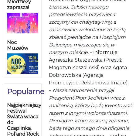
Młodzieży
biznesu. Całości naszego
zaprasza!
przedsięwzięcia przyświeca
szczytny cel charytatywny, a
mianowicie wolontariusze będą
zbierać pieniądze na Hospicjum
Noc
Dziecięce mieszczące się w
Muzeów
naszym mieście.
– informuje
Agnieszka Staszewska (Prestiż
Magazyn Koszaliński) oraz Agata
Dobrowolska (Agencja
Promocyjno-Reklamowa Image).
Popularne
–
Nasze zaproszenie przyjął
Prezydent Piotr Jedliński wraz z
Najpiękniejszy
małżonką, którzy będą kwestować
Festiwal
razem z innymi wolontariuszami.
Świata wraca
Pieniądze, które zostaną zebrane,
do
Czaplinka.
będą tego samego dnia oficjalnie
Pol’and’Rock
policzone i przekazane.
– dodaje