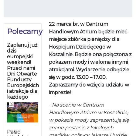
22 marca br. w Centrum
Polecamy
Handlowym Atrium będzie mieć
miejsce zbiórka pieniędzy dla
Zaplanuj już
Hospicjum Dziecięcego w
dziś
Koszalinie. Będzie ona połączona z
europejski
pokazem mody i wieloma innymi
weekend!
Przed nami
atrakcjami. Wydarzenie odbędzie
Dni Otwarte
się w godz. 13.00 – 17.00.
Funduszy
Zapraszamy do wzięcia udziału w
Europejskich
i atrakcje dla
imprezie!
każdego
-
Na scenie w Centrum
Handlowym Atrium w Koszalinie,
w pokazie mody zaprezentują się
znane postacie z lokalnych
Pałac
mediów, politycy, lekarze i ludzie