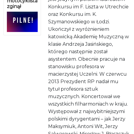
motocyklista
zginął
Konkursu im F. Liszta w Utrechcie
oraz Konkursu im. K.
Szymanowskiego w Łodzi.
Ukończył z wyróżnieniem
katowicką Akademię Muzyczną w
klasie Andrzeja Jasińskiego,
którego następnie został
asystentem. Obecnie pracuje na
stanowisku profesora w
macierzystej Uczelni. W czerwcu
2013 Prezydent RP nadał mu
tytuł profesora sztuk
muzycznych. Koncertował we
wszystkich filharmoniach w kraju.
Występował z najwybitniejszymi
polskimi dyrygentami – jak Jerzy
Maksymiuk, Antoni Wit, Jerzy
Salwarowski, Mirosław J. Błaszczyk,