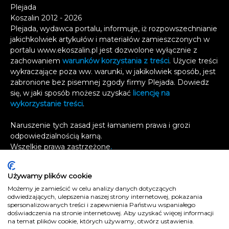
Plejada
Koszalin 2012 - 2026
Plejada, wydawca portalu, informuje, iż rozpowszechnianie
jakichkolwiek artykułów i materiałów zamieszczonych w
portalu www.ekoszalin.pl jest dozwolone wyłącznie z
zachowaniem
warunków korzystania z treści
. Użycie treści
wykraczające poza ww. warunki, w jakikolwiek sposób, jest
zabronione bez pisemnej zgody firmy Plejada. Dowiedz
się, w jaki sposób możesz uzyskać
licencję na
wykorzystanie treści
.
Naruszenie tych zasad jest łamaniem prawa i grozi
odpowiedzialnością karną.
Wszelkie prawa zastrzeżone
.
Reklama
Używamy plików cookie
Kontakt
Możemy je zamieścić w celu analizy danych dotyczących
Polityka prywatności
odwiedzających, ulepszenia naszej strony internetowej, pokazania
e
koszalin.pl
spersonalizowanych treści i zapewnienia Państwu wspaniałego
doświadczenia na stronie internetowej. Aby uzyskać więcej informacji
na temat plików cookie, których używamy, otwórz ustawienia.