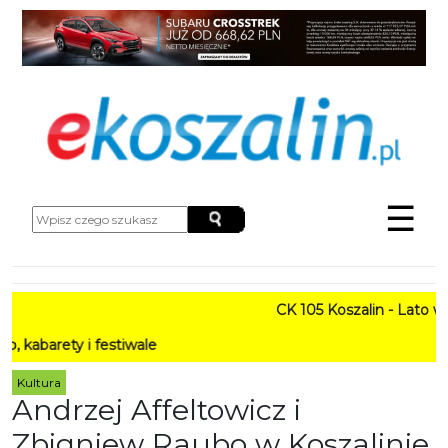
☰
CK 105 Koszalin - Lato w M
rety i festiwale
Kultura
Andrzej Affeltowicz i
Zbigniew Raubo w Koszalinie