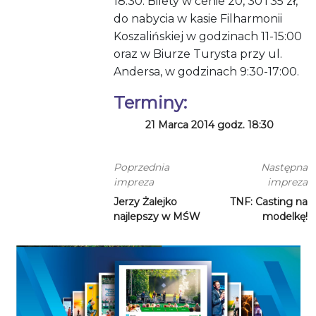
18:30. Bilety w cenie 20, 30 i 35 zł,
do nabycia w kasie Filharmonii
Koszalińskiej w godzinach 11-15:00
oraz w Biurze Turysta przy ul.
Andersa, w godzinach 9:30-17:00.
Terminy:
21 Marca 2014 godz. 18:30
Poprzednia
Następna
impreza
impreza
Jerzy Żalejko
TNF: Casting na
najlepszy w MŚW
modelkę!