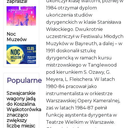
ukończył klasę waltorni, później w
zaprasza!
1984 otrzymał dyplom
ukończenia studiów
dyrygenckich w klasie Stanisława
Wisłockiego. Dwukrotnie
Noc
uczestniczył w Festiwalu Młodych
Muzeów
Muzyków w Bayreuth, a dalej – w
1991 doskonalił sztukę
dyrygencką w ramach kursu
mistrzowskiego w Tanglewood
pod kierunkiem S. Ozawy, G.
Popularne
Meyera, L. Fleischera. W latach
1980-84 pracował jako
Szwajcarskie
instrumentalista w orkiestrze
wagony jadą
Warszawskiej Opery Kameralnej,
do Koszalina.
zaś w latach 1984-87 pełnił
Wąskotorówka
znacząco
funkcję asystenta dyrygenta w
zwiększy
Teatrze Wielkim w Warszawie.
liczbę miejsc