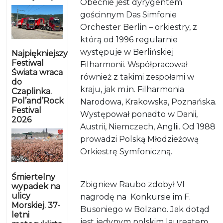
Obecnie jest dyrygentem
gościnnym Das Simfonie
Orchester Berlin – orkiestry, z
którą od 1996 regularnie
występuje w Berlińskiej
Najpiękniejszy
Festiwal
Filharmonii. Współpracował
Świata wraca
również z takimi zespołami w
do
kraju, jak m.in. Filharmonia
Czaplinka.
Pol’and’Rock
Narodowa, Krakowska, Poznańska.
Festival
Występował ponadto w Danii,
2026
Austrii, Niemczech, Anglii. Od 1988
prowadzi Polską Młodzieżową
Orkiestrę Symfoniczną.
Śmiertelny
Zbigniew Raubo zdobył VI
wypadek na
ulicy
nagrodę na Konkursie im F.
Morskiej. 37-
Busoniego w Bolzano. Jak dotąd
letni
jest jedynym polskim laureatem