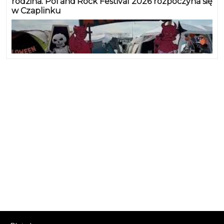
rodzina. Pol’and’Rock Festival 2026 rozpoczyna się
w Czaplinku