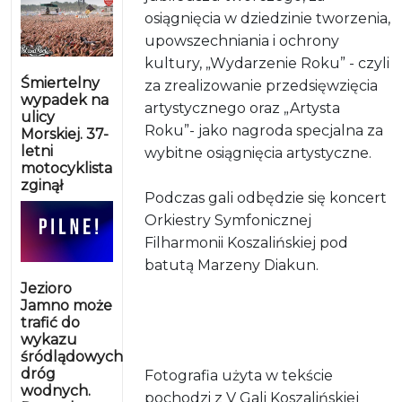
osiągnięcia w dziedzinie tworzenia,
upowszechniania i ochrony
kultury, „Wydarzenie Roku” - czyli
Śmiertelny
za zrealizowanie przedsięwzięcia
wypadek na
artystycznego oraz „Artysta
ulicy
Roku”- jako nagroda specjalna za
Morskiej. 37-
letni
wybitne osiągnięcia artystyczne.
motocyklista
zginął
Podczas gali odbędzie się koncert
Orkiestry Symfonicznej
Filharmonii Koszalińskiej pod
batutą Marzeny Diakun.
Jezioro
Jamno może
trafić do
wykazu
śródlądowych
dróg
Fotografia użyta w tekście
wodnych.
pochodzi z V Gali Koszalińskiej