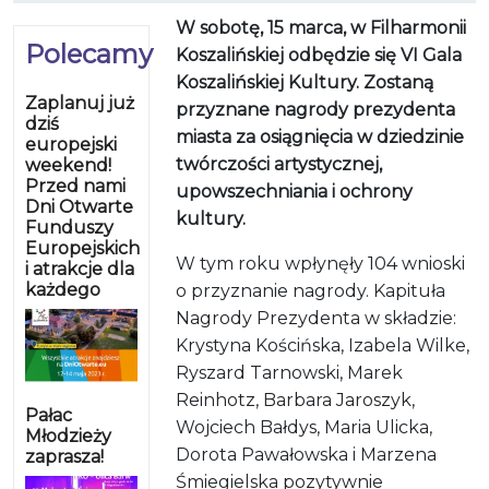
W sobotę, 15 marca, w Filharmonii
Polecamy
Koszalińskiej odbędzie się VI Gala
Koszalińskiej Kultury. Zostaną
Zaplanuj już
przyznane nagrody prezydenta
dziś
miasta za osiągnięcia w dziedzinie
europejski
twórczości artystycznej,
weekend!
Przed nami
upowszechniania i ochrony
Dni Otwarte
kultury.
Funduszy
Europejskich
W tym roku wpłynęły 104 wnioski
i atrakcje dla
każdego
o przyznanie nagrody. Kapituła
Nagrody Prezydenta w składzie:
Krystyna Kościńska, Izabela Wilke,
Ryszard Tarnowski, Marek
Reinhotz, Barbara Jaroszyk,
Pałac
Wojciech Bałdys, Maria Ulicka,
Młodzieży
Dorota Pawałowska i Marzena
zaprasza!
Śmiegielska pozytywnie