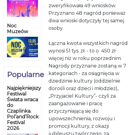
zweryfikowała 49 wniosków.
Przyznano 48 nagród ponieważ
dwa wnioski dotyczyły tej samej
Noc
osoby.
Muzeów
Łączna kwota wszystkich nagród
wynosi 51 tys. zł. - to o 450 zł
więcej niż w roku poprzednim.
Nagrody przyznane zostaną w 7
Popularne
kategoriach - za osiągnięcia w
dziedzinie kultury (oddzielnie
Najpiękniejszy
dorośli oraz dzieci i młodzież),
Festiwal
„Przyjaciel Kultury”- czyli za
Świata wraca
zaangażowanie i pracę
do
Czaplinka.
przyczyniającą się do
Pol’and’Rock
upowszechnienia, rozwoju i
Festival
promocji kultury, z okazji
2026
jubileuszu twórczego, za