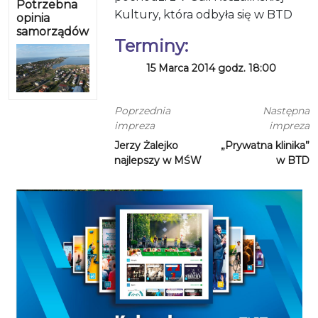
Potrzebna
Kultury, która odbyła się w BTD
opinia
samorządów
Terminy:
15 Marca 2014 godz. 18:00
Poprzednia
Następna
impreza
impreza
Jerzy Żalejko
„Prywatna klinika”
najlepszy w MŚW
w BTD