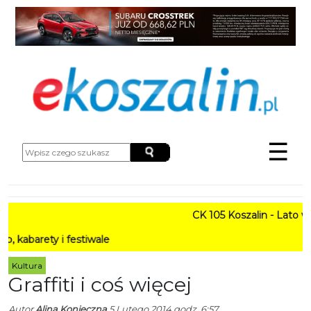
☰
CK 105 Koszalin - Lato w Mie
ty i festiwale
Kultura
Graffiti i coś więcej
Autor
Alina Konieczna
5 Lutego 2014 godz. 6:57