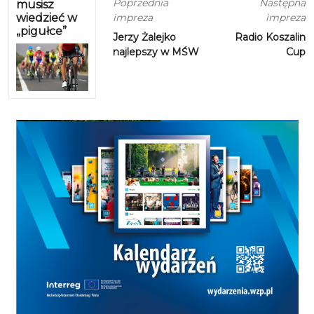
Poprzednia
Następna
musisz
wiedzieć w
impreza
impreza
„pigułce”
Jerzy Żalejko
Radio Koszalin
najlepszy w MŚW
Cup