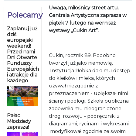
Uwaga, miłośnicy street artu.
Polecamy
Centrala Artystyczna zaprasza w
piątek 7 lutego na wernisaż
Zaplanuj już
wystawy „Cukin Art”.
dziś
europejski
weekend!
Przed nami
Cukin, rocznik 89. Podobno
Dni Otwarte
tworzył już jako niemowlę.
Funduszy
Europejskich
Instytucja żłobka dała mu dostęp
i atrakcje dla
do kleików i mleka, których
każdego
używał niezgodnie z
przeznaczeniem - upiększał nimi
ściany i podłogi. Szkoła publiczna
zapewniła mu nieograniczone
Pałac
drogi rozwoju - podręczniki z
Młodzieży
diagramami, rycinami i wykresami
zaprasza!
modyfikował zgodnie ze swoim