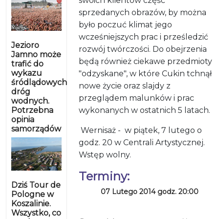
swoich klientów część
sprzedanych obrazów, by można
było poczuć klimat jego
wcześniejszych prac i prześledzić
Jezioro
rozwój twórczości. Do obejrzenia
Jamno może
będą również ciekawe przedmioty
trafić do
wykazu
"odzyskane", w które Cukin tchnął
śródlądowych
nowe życie oraz slajdy z
dróg
przeglądem malunków i prac
wodnych.
Potrzebna
wykonanych w ostatnich 5 latach.
opinia
samorządów
Wernisaż -
w piątek, 7 lutego o
godz. 20 w Centrali Artystycznej.
Wstęp wolny.
Terminy:
Dziś Tour de
07 Lutego 2014 godz. 20:00
Pologne w
Koszalinie.
Wszystko, co