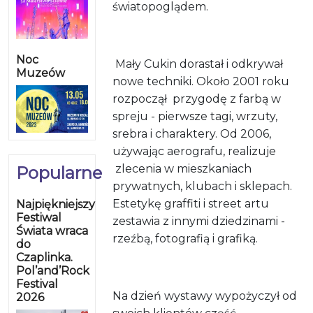
światopoglądem.
Noc
Mały Cukin dorastał i odkrywał
Muzeów
nowe techniki. Około 2001 roku
rozpoczął
przygodę z farbą w
spreju - pierwsze tagi, wrzuty,
srebra i charaktery. Od 2006,
używając aerografu, realizuje
zlecenia w mieszkaniach
Popularne
prywatnych, klubach i sklepach.
Estetykę graffiti i street artu
Najpiękniejszy
Festiwal
zestawia z innymi dziedzinami -
Świata wraca
rzeźbą, fotografią i grafiką.
do
Czaplinka.
Pol’and’Rock
Festival
Na dzień wystawy wypożyczył od
2026