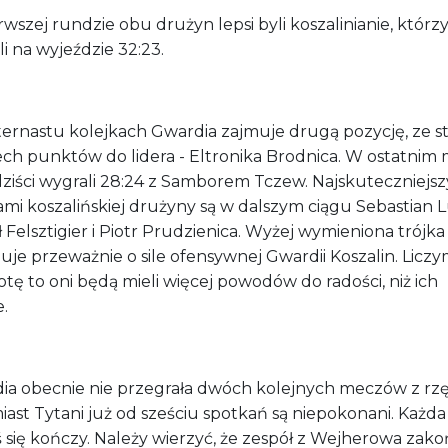
wszej rundzie obu drużyn lepsi byli koszalinianie, którz
i na wyjeździe 32:23.
ternastu kolejkach Gwardia zajmuje drugą pozycję, ze st
ech punktów do lidera - Eltronika Brodnica. W ostatnim
ziści wygrali 28:24 z Samborem Tczew. Najskuteczniejs
mi koszalińskiej drużyny są w dalszym ciągu Sebastian L
 Felsztigier i Piotr Prudzienica. Wyżej wymieniona trójka
je przeważnie o sile ofensywnej Gwardii Koszalin. Liczy
tę to oni będą mieli więcej powodów do radości, niż ich
.
ia obecnie nie przegrała dwóch kolejnych meczów z rz
ast Tytani już od sześciu spotkań są niepokonani. Każda 
 się kończy. Należy wierzyć, że zespół z Wejherowa zak