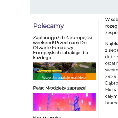
W sob
Polecamy
rozeg
zespó
Zaplanuj już dziś europejski
weekend! Przed nami Dni
Najbli
Otwarte Funduszy
z sie
Europejskich i atrakcje dla
dobre
każdego
ostat
swoim
29:29,
Dąbro
Pałac Młodzieży zaprasza!
Micha
całym 
brame