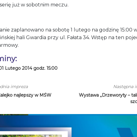
 serię już w sobotnim meczu.
anie zaplanowano na sobotę 1 lutego na godzinę 15:00 
ińskiej hali Gwardia przy ul. Fałata 34. Wstęp na ten po
darmowy.
miny:
01 Lutego 2014 godz. 15:00
dnia impreza
Następna 
Żalejko najlepszy w MŚW
Wystawa „Drzeworyty – ta
szc