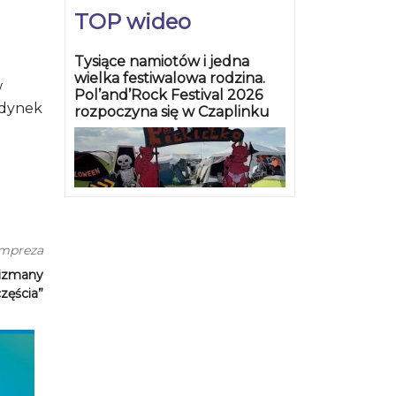
TOP wideo
Tysiące namiotów i jedna
wielka festiwalowa rodzina.
w
Pol’and’Rock Festival 2026
jedynek
rozpoczyna się w Czaplinku
impreza
lizmany
zęścia”