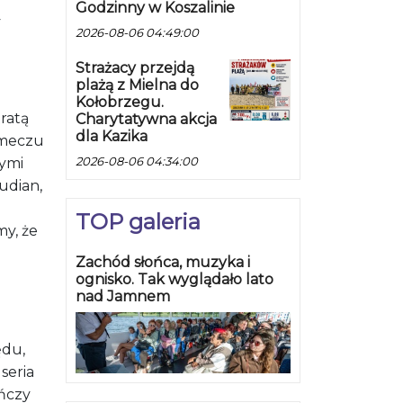
Godzinny w Koszalinie
y
2026-08-06 04:49:00
Strażacy przejdą
plażą z Mielna do
Kołobrzegu.
ratą
Charytatywna akcja
dla Kazika
 meczu
2026-08-06 04:34:00
zymi
udian,
TOP galeria
my, że
Zachód słońca, muzyka i
ognisko. Tak wyglądało lato
nad Jamnem
ędu,
seria
ończy