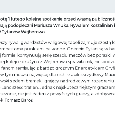
otę 1 lutego kolejne spotkanie przed własną publicznoś
rają podopieczni Mariusza Wnuka. Rywalem koszalinian 
ł Tytanów Wejherowo.
ższy rywal gwardzistów w ligowej tabeli zajmuje szóstą l
demnastoma punktami na koncie. Obecnie Tytani są w ba
j formie, kontynuują serię sześciu meczów bez porażki. 
niej kolejce drużyna z Wejherowa sprawiła miłą niespodz
 fanom remisując z bardzo groźnym Energetykiem Gryf
 w tym meczu najwięcej dla nich rzucili: skrzydłowy Maci
wski siedem bramek i grający na środkowym rozegraniu
ł Lanc sześć trafień. Jednak najskuteczniejszym gracze
sezonie, nie jest żaden z powyższych graczy, a zdobywc
k Tomasz Baroś.