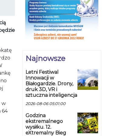
cią
będzie
okatę
Najnowsze
rdzo
W
Letni Festiwal
iankę
Innowacji w
ino
Białogardzie. Drony,
ej
druk 3D, VR i
sztuczna inteligencja
m w
2026-08-06 05:01:00
a 64
Godzina
ekstremalnego
wysiłku. 12.
eXtremalny Bieg