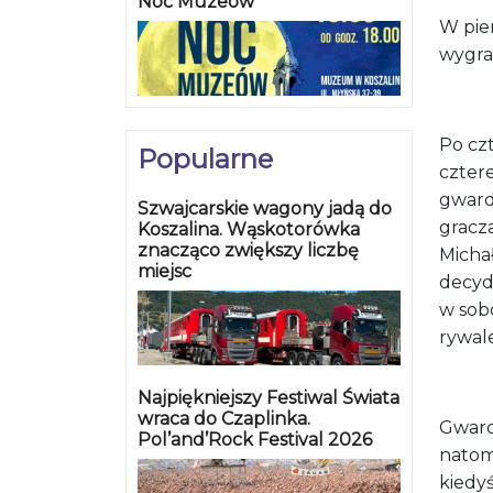
Noc Muzeów
W pier
wygral
Po cz
Popularne
czter
gward
Szwajcarskie wagony jadą do
gracza
Koszalina. Wąskotorówka
znacząco zwiększy liczbę
Michał
miejsc
decydu
w sobo
rywale
Najpiękniejszy Festiwal Świata
wraca do Czaplinka.
Gward
Pol’and’Rock Festival 2026
natomi
kiedyś