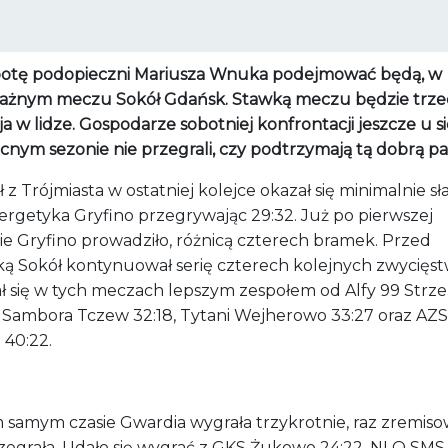
otę podopieczni Mariusza Wnuka podejmować będą, w
ażnym meczu Sokół Gdańsk. Stawką meczu będzie trze
a w lidze. Gospodarze sobotniej konfrontacji jeszcze u s
cnym sezonie nie przegrali, czy podtrzymają tą dobrą pa
 z Trójmiasta w ostatniej kolejce okazał się minimalnie sł
ergetyka Gryfino przegrywając 29:32. Już po pierwszej
ie Gryfino prowadziło, różnicą czterech bramek. Przed
ką Sokół kontynuował serię czterech kolejnych zwycięst
ł się w tych meczach lepszym zespołem od Alfy 99 Strze
, Sambora Tczew 32:18, Tytani Wejherowo 33:27 oraz A
 40:22.
 samym czasie Gwardia wygrała trzykrotnie, raz zremiso
rzegrała. Udało się wygrać z GKS Żukowo 24:22, NLO SMS 