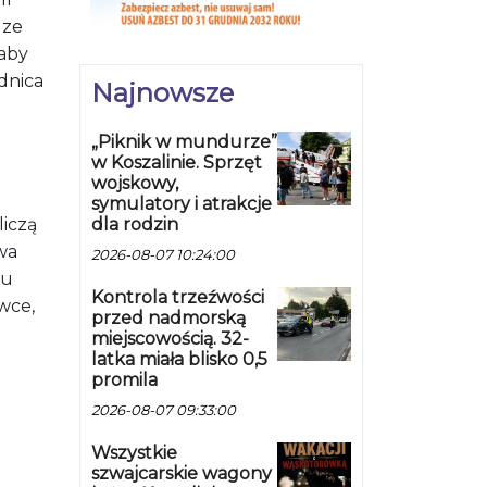
 ze
 aby
dnica
Najnowsze
„Piknik w mundurze”
w Koszalinie. Sprzęt
wojskowy,
symulatory i atrakcje
dla rodzin
liczą
wa
2026-08-07 10:24:00
su
Kontrola trzeźwości
wce,
przed nadmorską
miejscowością. 32-
latka miała blisko 0,5
promila
2026-08-07 09:33:00
Wszystkie
szwajcarskie wagony