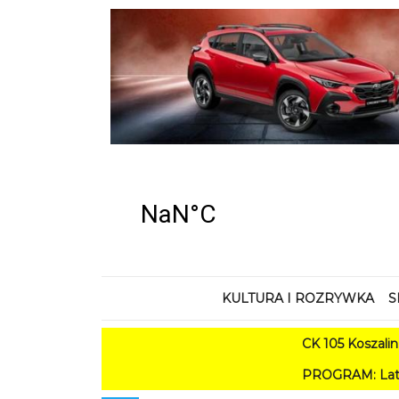
KULTURA I ROZRYWKA
S
CK 105 Koszalin - Lato 
PROGRAM: Lato w Amfiteatrz