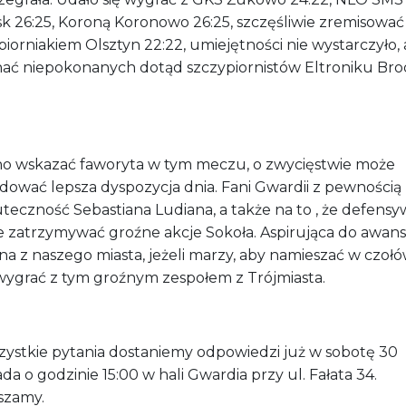
k 26:25, Koroną Koronowo 26:25, szczęśliwie zremisować
iorniakiem Olsztyn 22:22, umiejętności nie wystarczyło,
ać niepokonanych dotąd szczypiornistów Eltroniku Bro
o wskazać faworyta w tym meczu, o zwycięstwie może
ować lepsza dyspozycja dnia. Fani Gwardii z pewnością 
teczność Sebastiana Ludiana, a także na to , że defensy
e zatrzymywać groźne akcje Sokoła. Aspirująca do awan
a z naszego miasta, jeżeli marzy, aby namieszać w czołó
wygrać z tym groźnym zespołem z Trójmiasta.
zystkie pytania dostaniemy odpowiedzi już w sobotę 30
ada o godzinie 15:00 w hali Gwardia przy ul. Fałata 34.
szamy.