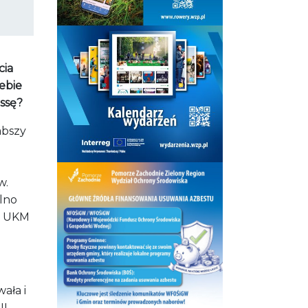
cia
iebie
ssę?
abszy
w.
lno
ZS UKM
wała i
II