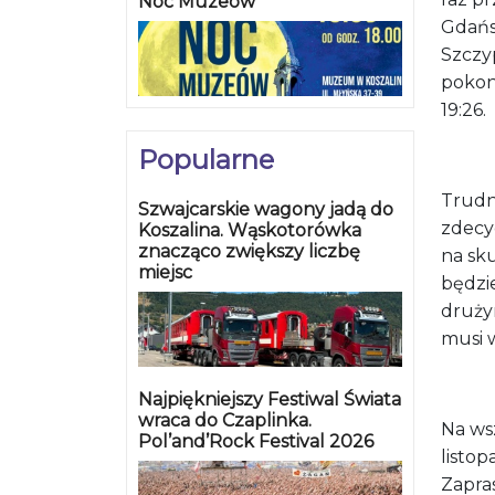
Noc Muzeów
Gdańs
Szczyp
pokon
19:26.
Popularne
Trudn
Szwajcarskie wagony jadą do
zdecyd
Koszalina. Wąskotorówka
znacząco zwiększy liczbę
na sku
miejsc
będzi
drużyn
musi 
Najpiękniejszy Festiwal Świata
wraca do Czaplinka.
Na ws
Pol’and’Rock Festival 2026
listop
Zapra