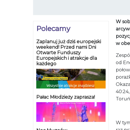
W sob
Polecamy
arcyw
pozycj
Zaplanuj już dziś europejski
w obe
weekend! Przed nami Dni
Otwarte Funduszy
Zespół
Europejskich i atrakcje dla
od En
każdego
połow
poraż
Okaza
40:24
Pałac Młodzieży zaprasza!
Toruń
W tym
raz p