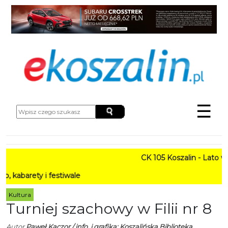
☰
CK 105 Koszalin - Lato w Mie
ty i festiwale
Kultura
Turniej szachowy w Filii nr 8
Autor
Paweł Kaczor / info. i grafika: Koszalińska Biblioteka