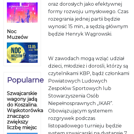
oraz dorosłych jako efektywnej
formy rozwoju umysłowego. Czas
rozegrania jednej partii będzie
wynosić 15 min., a sędzią głównym
Noc
będzie Henryk Wągrowski.
Muzeów
W zawodach mogą wziąć udział
dzieci, młodzież i dorośli, którzy są
czytelnikami KBP, bądź członkami
Popularne
Powiatowych Ludowych
Zespołów Sportowych lub
Szwajcarskie
Stowarzyszenia Osób
wagony jadą
Niepełnosprawnych „IKAR”.
do Koszalina.
Wąskotorówka
Obowiązującym systemem
znacząco
rozgrywek podczas
zwiększy
listopadowego turnieju będzie
liczbę miejsc
system szwajcarski na dystansie 7