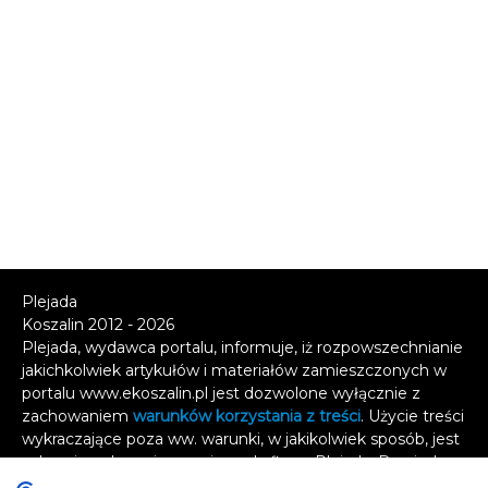
Plejada
Koszalin 2012 - 2026
Plejada, wydawca portalu, informuje, iż rozpowszechnianie
jakichkolwiek artykułów i materiałów zamieszczonych w
portalu www.ekoszalin.pl jest dozwolone wyłącznie z
zachowaniem
warunków korzystania z treści
. Użycie treści
wykraczające poza ww. warunki, w jakikolwiek sposób, jest
zabronione bez pisemnej zgody firmy Plejada. Dowiedz
się, w jaki sposób możesz uzyskać
licencję na