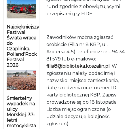
rund zgodnie z obowiązującymi
przepisami gry FIDE.
Najpiękniejszy
Festiwal
Zawodników można zgłaszać
Świata wraca
do
osobiście (Filia nr 8 KBP, ul.
Czaplinka.
Andersa 4-5), telefonicznie – 94 34
Pol’and’Rock
81 579 lub e-mailowo:
Festival
2026
filia8@biblioteka.koszalin.pl
. W
zgłoszeniu należy podać imię i
nazwisko, miejsce zamieszkania,
datę urodzenia oraz numer ID
karty bibliotecznej KBP. Zapisy
Śmiertelny
prowadzone są do 18 listopada.
wypadek na
ulicy
Liczba miejsc ograniczona (o
Morskiej. 37-
udziale decyduję kolejność
letni
zgłoszeń).
motocyklista