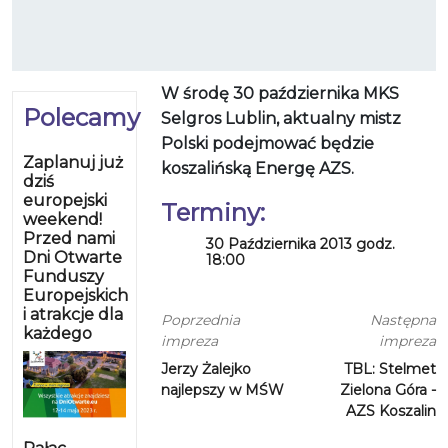
W środę 30 października MKS
Polecamy
Selgros Lublin, aktualny mistz
Polski podejmować będzie
Zaplanuj już
koszalińską Energę AZS.
dziś
europejski
Terminy:
weekend!
Przed nami
30 Października 2013 godz.
Dni Otwarte
18:00
Funduszy
Europejskich
i atrakcje dla
Poprzednia
Następna
każdego
impreza
impreza
Jerzy Żalejko
TBL: Stelmet
najlepszy w MŚW
Zielona Góra -
AZS Koszalin