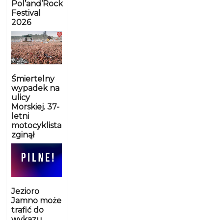
Pol’and’Rock
Festival
2026
Śmiertelny
wypadek na
ulicy
Morskiej. 37-
letni
motocyklista
zginął
Jezioro
Jamno może
trafić do
wykazu