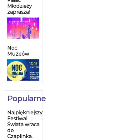
Pałac
Młodzieży
zaprasza!
Noc
Muzeów
Popularne
Najpiękniejszy
Festiwal
Świata wraca
do
Czaplinka.