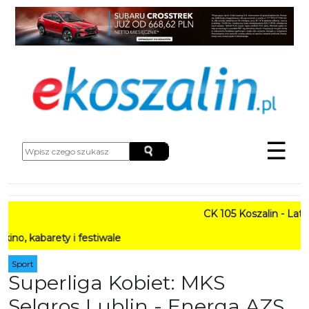
☰
CK 105 Koszalin - Lato w M
arety i festiwale
Sport
Superliga Kobiet: MKS
Selgros Lublin - Energa AZS