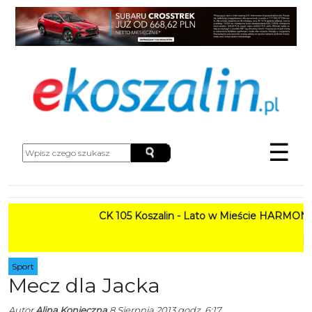
☰
CK 105 Koszalin - Lato w Mieście HARMONOGRAM
PROGRAM: L
Sport
Mecz dla Jacka
Autor
Alina Konieczna
8 Sierpnia 2013 godz. 6:17