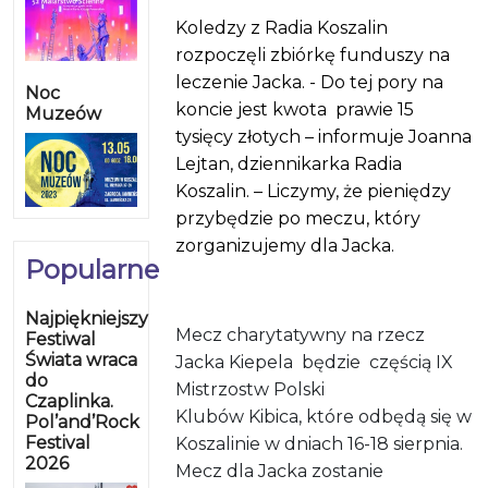
Koledzy z Radia Koszalin
rozpoczęli zbiórkę funduszy na
leczenie Jacka. - Do tej pory na
Noc
koncie jest kwota
prawie 15
Muzeów
tysięcy złotych – informuje Joanna
Lejtan, dziennikarka Radia
Koszalin. – Liczymy, że pieniędzy
przybędzie po meczu, który
zorganizujemy dla Jacka.
Popularne
Najpiękniejszy
Mecz charytatywny na rzecz
Festiwal
Świata wraca
Jacka Kiepela
będzie
częścią IX
do
Mistrzostw Polski
Czaplinka.
Klubów Kibica, które odbędą się w
Pol’and’Rock
Festival
Koszalinie w dniach 16-18 sierpnia.
2026
Mecz dla Jacka zostanie