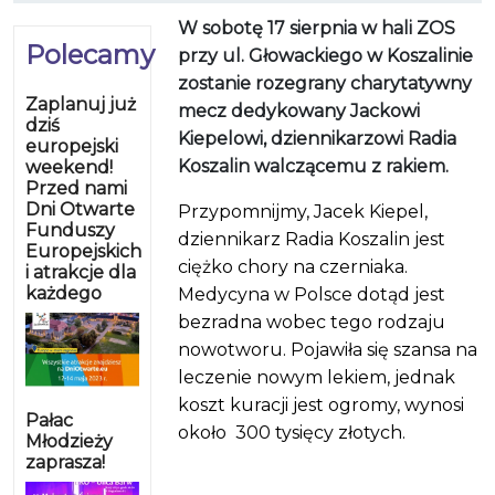
W sobotę 17 sierpnia w hali ZOS
Polecamy
przy ul. Głowackiego w Koszalinie
zostanie rozegrany charytatywny
Zaplanuj już
mecz dedykowany Jackowi
dziś
Kiepelowi, dziennikarzowi Radia
europejski
Koszalin walczącemu z rakiem.
weekend!
Przed nami
Dni Otwarte
Przypomnijmy, Jacek Kiepel,
Funduszy
dziennikarz Radia Koszalin jest
Europejskich
ciężko chory na czerniaka.
i atrakcje dla
każdego
Medycyna w Polsce dotąd jest
bezradna wobec tego rodzaju
nowotworu. Pojawiła się szansa na
leczenie nowym lekiem, jednak
koszt kuracji jest ogromy, wynosi
Pałac
około
300 tysięcy złotych.
Młodzieży
zaprasza!