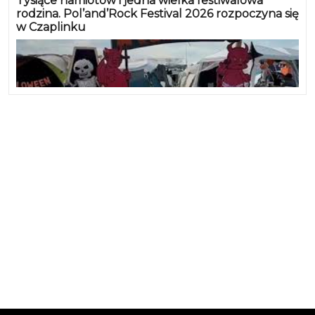
Tysiące namiotów i jedna wielka festiwalowa
rodzina. Pol’and’Rock Festival 2026 rozpoczyna się
w Czaplinku