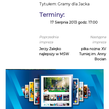
Tytułem: Gramy dla Jacka
Terminy:
17 Sierpnia 2013 godz. 17:00
Poprzednia
Następna
impreza
impreza
Jerzy Żalejko
pilka nożna: XV
najlepszy w MŚW
Turniej im. Anny
Bocian