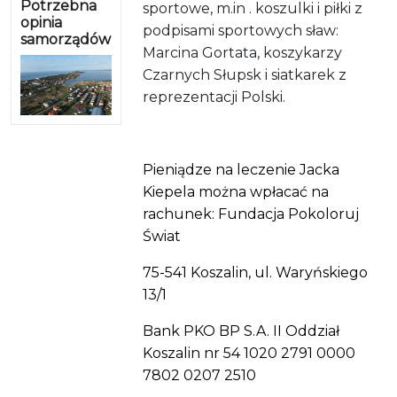
Potrzebna
sportowe, m.in . koszulki i piłki z
opinia
podpisami sportowych sław:
samorządów
Marcina Gortata, koszykarzy
Czarnych Słupsk i siatkarek z
reprezentacji Polski.
Pieniądze na leczenie Jacka
Kiepela można wpłacać na
rachunek:
Fundacja Pokoloruj
Świat
75-541 Koszalin, ul. Waryńskiego
13/1
Bank PKO BP S.A. II Oddział
Koszalin nr 54 1020 2791 0000
7802 0207 2510