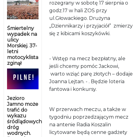
rozegrany w sobotę 17 sierpnia o
godz.17 w hali ZOS przy
ul.Głowackiego. Drużyna
„Dziennikarzy i przyjaciół”
zmierzy
Śmiertelny
się z kibicami koszykówki.
wypadek na
ulicy
Morskiej. 37-
letni
motocyklista
- Wstęp na mecz bezpłatny, ale
zginął
jeśli chcemy pomóc Jackowi,
warto wziąć parę złotych – dodaje
Joanna Lejtan. - . Będzie loteria
fantowa i konkursy.
Jezioro
Jamno może
W przerwach meczu, a także w
trafić do
wykazu
tygodniu poprzedzającym mecz
śródlądowych
na antenie Radia Koszalin
dróg
licytowane będą cenne gadżety
wodnych.