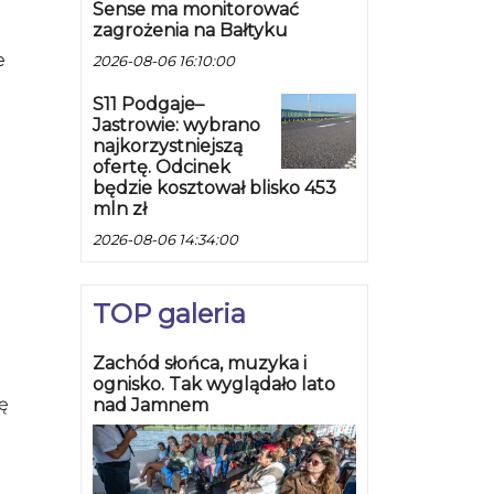
Sense ma monitorować
zagrożenia na Bałtyku
e
2026-08-06 16:10:00
S11 Podgaje–
Jastrowie: wybrano
najkorzystniejszą
ofertę. Odcinek
będzie kosztował blisko 453
mln zł
2026-08-06 14:34:00
TOP galeria
Zachód słońca, muzyka i
ognisko. Tak wyglądało lato
ę
nad Jamnem