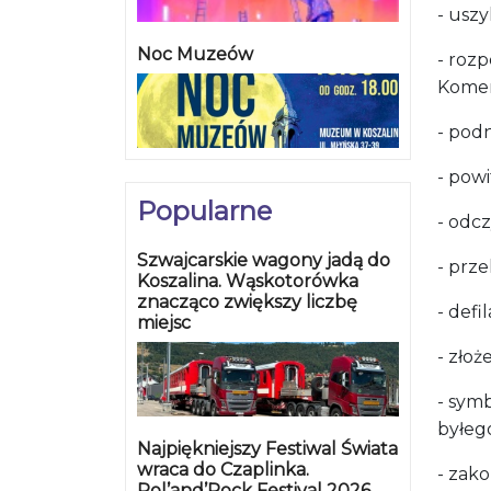
- usz
Noc Muzeów
- roz
Komen
- podn
- pow
Popularne
- odc
Szwajcarskie wagony jadą do
- prz
Koszalina. Wąskotorówka
znacząco zwiększy liczbę
- def
miejsc
- zło
- sym
byłeg
Najpiękniejszy Festiwal Świata
wraca do Czaplinka.
- zako
Pol’and’Rock Festival 2026