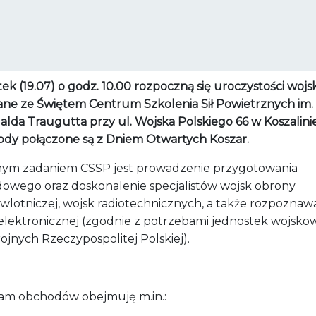
ek (19.07) o godz. 10.00 rozpoczną się uroczystości woj
ane ze Świętem Centrum Szkolenia Sił Powietrznych im.
lda Traugutta przy ul. Wojska Polskiego 66 w Koszalinie
dy połączone są z Dniem Otwartych Koszar.
ym zadaniem CSSP jest prowadzenie przygotowania
owego oraz doskonalenie specjalistów wojsk obrony
wlotniczej, wojsk radiotechnicznych, a także rozpoznawa
 elektronicznej (zgodnie z potrzebami jednostek wojsk
rojnych Rzeczypospolitej Polskiej).
am obchodów obejmuję m.in.: