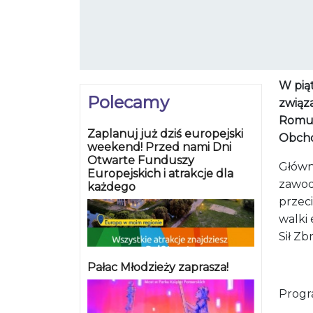
W piąt
Polecamy
związ
Romua
Zaplanuj już dziś europejski
Obcho
weekend! Przed nami Dni
Otwarte Funduszy
Główn
Europejskich i atrakcje dla
zawod
każdego
przeci
walki
Sił Zb
Pałac Młodzieży zaprasza!
Progr