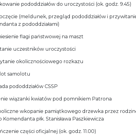
ykowanie pododdziałów do uroczystości (ok. godz. 9.45)
poczęcie (meldunek, przegląd pododdziałów i przywitani
danta z pododdziałami)
iesienie flagi państwowej na maszt
itanie uczestników uroczystości
zytanie okolicznościowego rozkazu
elot samolotu
ilada pododdziałów CSSP
żenie wiązanki kwiatów pod pomnikiem Patrona
boliczne wkopanie pamiątkowego drzewka przez rodzin
o Komendanta płk. Stanisława Paszkiewicza
ńczenie części oficjalnej (ok. godz. 11.00)