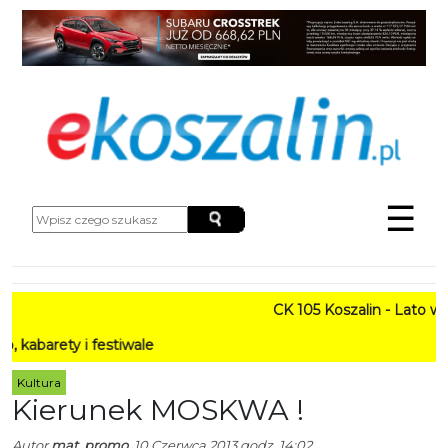
☰
CK 105 Koszalin - Lato w Mieśc
 i festiwale
Kultura
Kierunek MOSKWA !
Autor
mat. promo.
10 Czerwca 2013 godz. 14:02