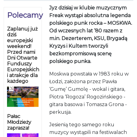
Jyz dzisiaj w klubie muzycznym
Polecamy
Freak wystąpi absolutna legenda
polskiego punk rocka – MOSKWA.
Zaplanuj już
Od wczesnych lat ’80 razem z
dziś
m.in. Dezerterem, KSU, Brygadą
europejski
Kryzys i Kultem tworzyli
weekend!
Przed nami
bezkompromisową scenę
Dni Otwarte
polskiego punka.
Funduszy
Europejskich
Moskwa powstała w 1983 roku w
i atrakcje dla
każdego
Łodzi, założona przez Pawła
‘Gumę’ Gumolę - wokal i gitara,
Piotra ‘Rogoza’ Rogozińskiego -
gitara basowa i Tomasza Grona -
perkusja.
Pałac
Młodzieży
Jesienią tego samego roku
zaprasza!
muzycy wystąpili na festiwalach