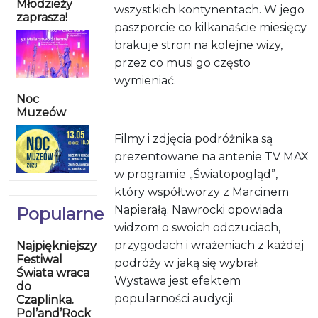
Młodzieży
wszystkich kontynentach. W jego
zaprasza!
paszporcie co kilkanaście miesięcy
brakuje stron na kolejne wizy,
przez co musi go często
wymieniać.
Noc
Muzeów
Filmy i zdjęcia podróżnika są
prezentowane na antenie TV MAX
w programie „Światopogląd”,
który współtworzy z Marcinem
Napierałą. Nawrocki opowiada
Popularne
widzom o swoich odczuciach,
przygodach i wrażeniach z każdej
Najpiękniejszy
Festiwal
podróży w jaką się wybrał.
Świata wraca
Wystawa jest efektem
do
popularności audycji.
Czaplinka.
Pol’and’Rock