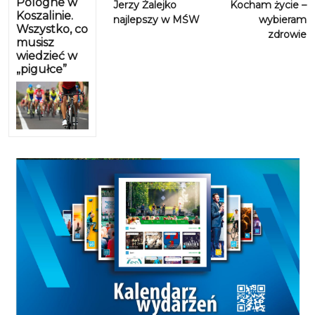
Pologne w
Jerzy Żalejko
Kocham życie –
Koszalinie.
najlepszy w MŚW
wybieram
Wszystko, co
zdrowie
musisz
wiedzieć w
„pigułce”