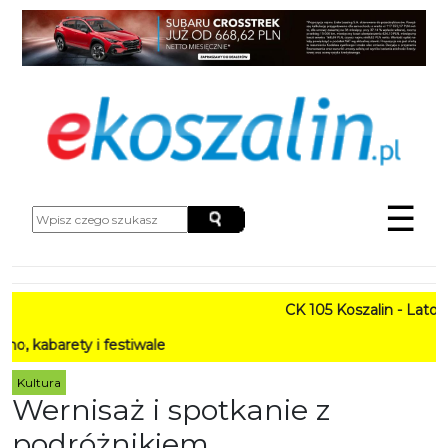
☰
CK 105 Koszalin - Lato w Mi
ety i festiwale
Kultura
Wernisaż i spotkanie z
podróżnikiem