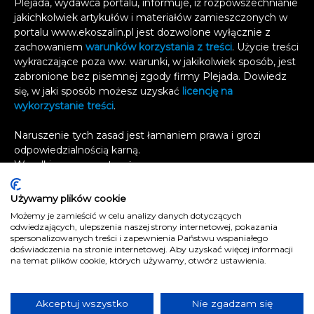
Plejada, wydawca portalu, informuje, iż rozpowszechnianie
jakichkolwiek artykułów i materiałów zamieszczonych w
portalu www.ekoszalin.pl jest dozwolone wyłącznie z
zachowaniem
warunków korzystania z treści
. Użycie treści
wykraczające poza ww. warunki, w jakikolwiek sposób, jest
zabronione bez pisemnej zgody firmy Plejada. Dowiedz
się, w jaki sposób możesz uzyskać
licencję na
wykorzystanie treści
.
Naruszenie tych zasad jest łamaniem prawa i grozi
odpowiedzialnością karną.
Wszelkie prawa zastrzeżone
.
Reklama
Używamy plików cookie
Kontakt
Możemy je zamieścić w celu analizy danych dotyczących
Polityka prywatności
odwiedzających, ulepszenia naszej strony internetowej, pokazania
spersonalizowanych treści i zapewnienia Państwu wspaniałego
e
koszalin.pl
doświadczenia na stronie internetowej. Aby uzyskać więcej informacji
na temat plików cookie, których używamy, otwórz ustawienia.
Akceptuj wszystko
Nie zgadzam się