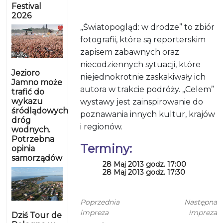
Festival
2026
„Światopogląd: w drodze” to zbiór
fotografii, które są reporterskim
zapisem zabawnych oraz
niecodziennych sytuacji, które
Jezioro
niejednokrotnie zaskakiwały ich
Jamno może
autora w trakcie podróży. „Celem”
trafić do
wykazu
wystawy jest zainspirowanie do
śródlądowych
poznawania innych kultur, krajów
dróg
i regionów.
wodnych.
Potrzebna
Terminy:
opinia
samorządów
28 Maj 2013 godz. 17:00
28 Maj 2013 godz. 17:30
Poprzednia
Następna
impreza
impreza
Dziś Tour de