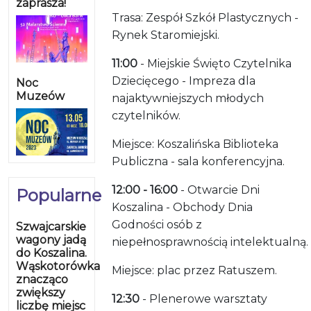
zaprasza!
Trasa: Zespół Szkół Plastycznych -
Rynek Staromiejski.
11:00
- Miejskie Święto Czytelnika
Dziecięcego - Impreza dla
Noc
Muzeów
najaktywniejszych młodych
czytelników.
Miejsce: Koszalińska Biblioteka
Publiczna - sala konferencyjna.
12:00 - 16:00
- Otwarcie Dni
Popularne
Koszalina - Obchody Dnia
Godności osób z
Szwajcarskie
wagony jadą
niepełnosprawnością intelektualną.
do Koszalina.
Wąskotorówka
Miejsce: plac przez Ratuszem.
znacząco
zwiększy
12:30
- Plenerowe warsztaty
liczbę miejsc