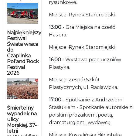
rysunkowe.
Miejsce: Rynek Staromiejski.
13:00
- Gra Miejska na cześć
Najpiękniejszy
Hasiora.
Festiwal
Świata wraca
Miejsce: Rynek Staromiejski.
do
Czaplinka.
16:00
- Wystawa prac uczniów
Pol’and’Rock
Festival
Plastyka.
2026
Miejsce: Zespół Szkół
Plastycznych, ul. Racławicka.
17:00
- Spotkanie z Andrzejem
Stasiukiem - Spotkanie autorskie z
Śmiertelny
wypadek na
polskim prozaikiem, poetą,
ulicy
dramaturgiem i wydawcą.
Morskiej. 37-
letni
Miejsce: Koszalińska Biblioteka