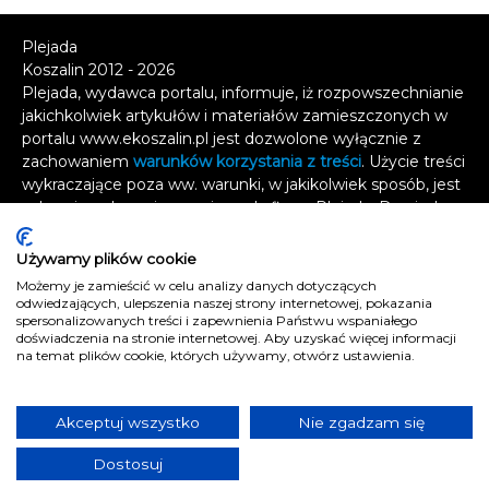
Plejada
Koszalin 2012 - 2026
Plejada, wydawca portalu, informuje, iż rozpowszechnianie
jakichkolwiek artykułów i materiałów zamieszczonych w
portalu www.ekoszalin.pl jest dozwolone wyłącznie z
zachowaniem
warunków korzystania z treści
. Użycie treści
wykraczające poza ww. warunki, w jakikolwiek sposób, jest
zabronione bez pisemnej zgody firmy Plejada. Dowiedz
się, w jaki sposób możesz uzyskać
licencję na
wykorzystanie treści
.
Używamy plików cookie
Możemy je zamieścić w celu analizy danych dotyczących
Naruszenie tych zasad jest łamaniem prawa i grozi
odwiedzających, ulepszenia naszej strony internetowej, pokazania
odpowiedzialnością karną.
spersonalizowanych treści i zapewnienia Państwu wspaniałego
doświadczenia na stronie internetowej. Aby uzyskać więcej informacji
Wszelkie prawa zastrzeżone
.
na temat plików cookie, których używamy, otwórz ustawienia.
Reklama
Kontakt
Akceptuj wszystko
Nie zgadzam się
Polityka prywatności
Dostosuj
e
koszalin.pl