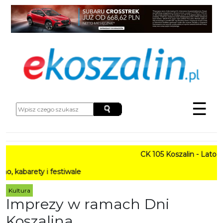
☰
CK 105 Koszalin - Lato w Mi
ety i festiwale
Kultura
Imprezy w ramach Dni
Koszalina