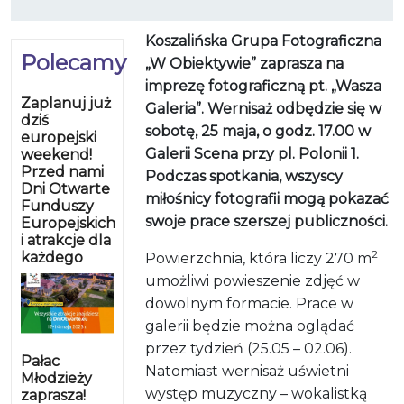
Koszalińska Grupa Fotograficzna
Polecamy
„W Obiektywie” zaprasza na
imprezę fotograficzną pt. „Wasza
Zaplanuj już
Galeria”. Wernisaż odbędzie się w
dziś
sobotę, 25 maja, o godz. 17.00 w
europejski
Galerii Scena przy pl. Polonii 1.
weekend!
Przed nami
Podczas spotkania, wszyscy
Dni Otwarte
miłośnicy fotografii mogą pokazać
Funduszy
swoje prace szerszej publiczności.
Europejskich
i atrakcje dla
2
każdego
Powierzchnia, która liczy 270 m
umożliwi powieszenie zdjęć w
dowolnym formacie. Prace w
galerii będzie można oglądać
przez tydzień (25.05 – 02.06).
Pałac
Natomiast wernisaż uświetni
Młodzieży
występ muzyczny – wokalistką
zaprasza!