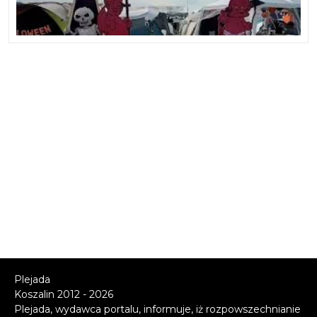
Plejada
Koszalin 2012 - 2026
Plejada, wydawca portalu, informuje, iż rozpowszechnianie