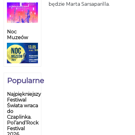
będzie Marta
Sarsaparilla.
Noc
Muzeów
Popularne
Najpiękniejszy
Festiwal
Świata wraca
do
Czaplinka.
Pol’and’Rock
Festival
2026