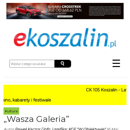
☰
CK 105 Koszalin - Lato w 
arety i festiwale
Kultura
„Wasza Galeria”
Autor
Paweł Kaczor / info. i grafika: KGF "W Obiektywie"
16 Maj