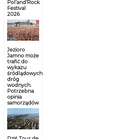
Pol’and’Rock
Festival
2026
Jezioro
Jamno może
trafić do
wykazu
śródlądowych
dróg
wodnych.
Potrzebna
opinia
samorządów
Dziś Tour de