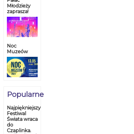
Pałac
Młodzieży
zaprasza!
Noc
Muzeów
Popularne
Najpiękniejszy
Festiwal
Świata wraca
do
Czaplinka.