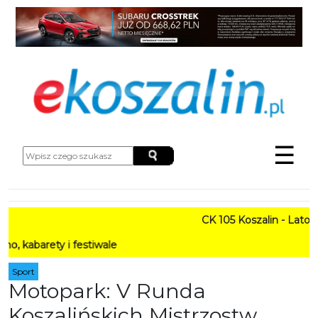
☰
CK 105 Koszalin - Lato w Mi
ety i festiwale
Sport
Motopark: V Runda
Koszalińskich Mistrzostw