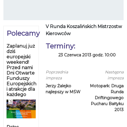
V Runda Koszalińskich Mistrzostw
Polecamy
Kierowców
Terminy:
Zaplanuj już
dziś
23 Czerwca 2013 godz. 10:00
europejski
weekend!
Przed nami
Poprzednia
Następna
Dni Otwarte
impreza
impreza
Funduszy
Europejskich
Jerzy Żalejko
Motopark: Druga
i atrakcje dla
najlepszy w MŚW
Runda
każdego
Driftingowego
Pucharu Bałtyku
2013