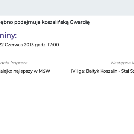
ębno podejmuje koszalińską Gwardię
miny:
22 Czerwca 2013 godz. 17:00
dnia impreza
Następna 
Żalejko najlepszy w MŚW
IV liga: Bałtyk Koszalin - Stal 