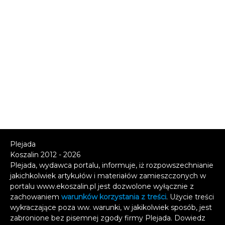
Plejada
Koszalin 2012 - 2026
Plejada, wydawca portalu, informuje, iż rozpowszechnianie
jakichkolwiek artykułów i materiałów zamieszczonych w
portalu www.ekoszalin.pl jest dozwolone wyłącznie z
zachowaniem
warunków korzystania z treści
. Użycie treści
wykraczające poza ww. warunki, w jakikolwiek sposób, jest
zabronione bez pisemnej zgody firmy Plejada. Dowiedz