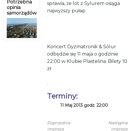
Potrzebna
sprawia, że lot z Sylurem osiąga
opinia
najwyższy pułap.
samorządów
Koncert Dyzmatronik & Sólur
odbędzie się 11 maja o godzinie
22:00 w Klubie Plastelina. Bilety 10
zł
.
Terminy:
11 Maj 2013 godz. 22:00
Poprzednia
Następna
impreza
impreza