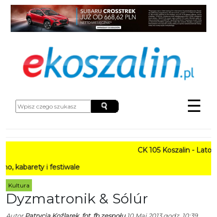
☰
CK 105 Koszalin - Lato w Mie
ty i festiwale
Kultura
Dyzmatronik & Sólúr
Autor
Patrycja Koźlarek, fot. fb zespołu
10 Maj 2013 godz. 10:39