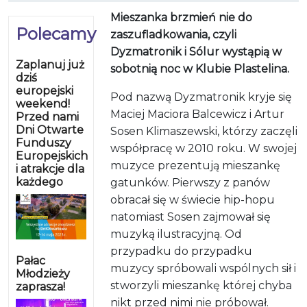
Mieszanka brzmień nie do
Polecamy
zaszufladkowania, czyli
Dyzmatronik i Sólur wystąpią w
Zaplanuj już
sobotnią noc w Klubie Plastelina.
dziś
europejski
Pod nazwą Dyzmatronik kryje się
weekend!
Maciej Maciora Balcewicz i Artur
Przed nami
Dni Otwarte
Sosen Klimaszewski, którzy zaczęli
Funduszy
współpracę w 2010 roku. W swojej
Europejskich
muzyce prezentują mieszankę
i atrakcje dla
każdego
gatunków. Pierwszy z panów
obracał się w świecie hip-hopu
natomiast Sosen zajmował się
muzyką ilustracyjną. Od
przypadku do przypadku
Pałac
muzycy spróbowali wspólnych sił i
Młodzieży
stworzyli mieszankę której chyba
zaprasza!
nikt przed nimi nie próbował.