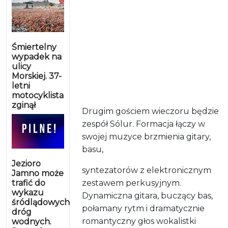
Śmiertelny
wypadek na
ulicy
Morskiej. 37-
letni
motocyklista
zginął
Drugim gościem wieczoru będzie
zespół Sólur. Formacja
łączy w
swojej muzyce brzmienia gitary,
basu,
Jezioro
syntezatorów z elektronicznym
Jamno może
trafić do
zestawem perkusyjnym.
wykazu
Dynamiczna gitara, buczący bas,
śródlądowych
połamany rytm i dramatycznie
dróg
romantyczny głos wokalistki
wodnych.