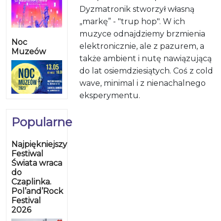
Dyzmatronik stworzył własną
„markę” - "trup hop". W ich
muzyce odnajdziemy brzmienia
Noc
elektronicznie, ale z pazurem, a
Muzeów
także ambient i nutę nawiązującą
do lat osiemdziesiątych. Coś z cold
wave, minimal i z nienachalnego
eksperymentu.
Popularne
Najpiękniejszy
Festiwal
Świata wraca
do
Czaplinka.
Pol’and’Rock
Festival
2026