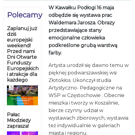
W Kawałku Podłogi 16 maja
Polecamy
odbędzie się wystawa prac
Waldemara Jarosza. Obrazy
Zaplanuj już
przedstawiające stany
dziś
emocjonalne człowieka
europejski
podkreślone grubą warstwą
weekend!
Przed nami
farby.
Dni Otwarte
Funduszy
Artysta urodził się dawno temu w
Europejskich
pięknej podwarszawskiej wsi
i atrakcje dla
każdego
Złotokłos. Ukończył studia
Artystyczno- Pedagogiczne na
WSP w Częstochowie . Obecnie
mieszka i tworzy w Koszalinie,
bierze czynny udział w
Pałac
wystawach zbiorowych, wystawia
Młodzieży
też indywidualnie w galeriach
zaprasza!
miasta i regionu.