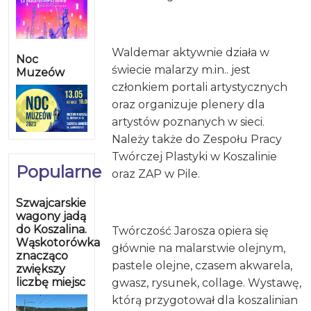
Waldemar aktywnie działa w
Noc
świecie malarzy m.in.. jest
Muzeów
członkiem portali artystycznych
oraz organizuje plenery dla
artystów poznanych w sieci.
Należy także do Zespołu Pracy
Twórczej Plastyki w Koszalinie
Popularne
oraz ZAP w Pile.
Szwajcarskie
wagony jadą
do Koszalina.
Twórczość Jarosza opiera się
Wąskotorówka
głównie na malarstwie olejnym,
znacząco
pastele olejne, czasem akwarela,
zwiększy
liczbę miejsc
gwasz, rysunek, collage. Wystawę,
którą przygotował dla koszalinian