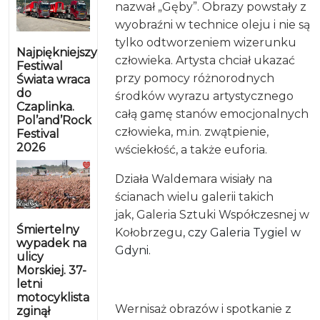
nazwał „Gęby”. Obrazy powstały z
wyobraźni w technice oleju i nie są
tylko odtworzeniem wizerunku
Najpiękniejszy
człowieka. Artysta chciał ukazać
Festiwal
przy pomocy różnorodnych
Świata wraca
do
środków wyrazu artystycznego
Czaplinka.
całą gamę stanów emocjonalnych
Pol’and’Rock
człowieka, m.in. zwątpienie,
Festival
2026
wściekłość, a także euforia
.
Działa Waldemara wisiały na
ścianach wielu galerii takich
jak,
Galeria Sztuki Współczesnej w
Śmiertelny
Kołobrzegu
, czy Galeria Tygiel w
wypadek na
Gdyni.
ulicy
Morskiej. 37-
letni
motocyklista
Wernisaż obrazów i spotkanie z
zginął