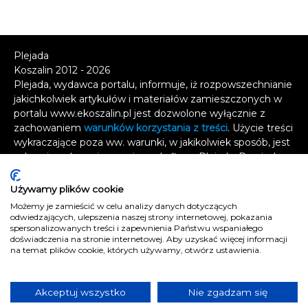
Plejada
Koszalin 2012 - 2026
Plejada, wydawca portalu, informuje, iż rozpowszechnianie
jakichkolwiek artykułów i materiałów zamieszczonych w
portalu www.ekoszalin.pl jest dozwolone wyłącznie z
zachowaniem
warunków korzystania z treści
. Użycie treści
wykraczające poza ww. warunki, w jakikolwiek sposób, jest
zabronione bez pisemnej zgody firmy Plejada. Dowiedz
się, w jaki sposób możesz uzyskać
licencję na
wykorzystanie treści
.
Używamy plików cookie
Możemy je zamieścić w celu analizy danych dotyczących
Naruszenie tych zasad jest łamaniem prawa i grozi
odwiedzających, ulepszenia naszej strony internetowej, pokazania
odpowiedzialnością karną.
spersonalizowanych treści i zapewnienia Państwu wspaniałego
doświadczenia na stronie internetowej. Aby uzyskać więcej informacji
Wszelkie prawa zastrzeżone
.
na temat plików cookie, których używamy, otwórz ustawienia.
Reklama
Kontakt
Akceptuj wszystko
Nie zgadzam się
Polityka prywatności