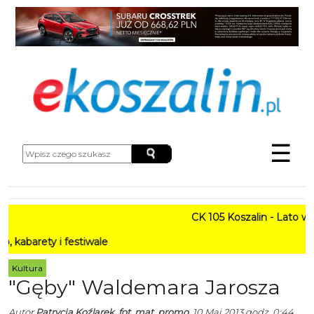
☰
CK 105 Koszalin - Lato w Mie
ty i festiwale
Kultura
"Gęby" Waldemara Jarosza
Autor
Patrycja Koźlarek, fot. mat. promo.
10 Maj 2013 godz. 0:44