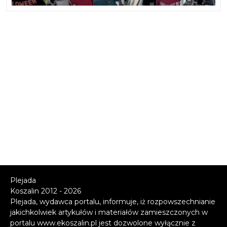
Plejada
Koszalin 2012 - 2026
Plejada, wydawca portalu, informuje, iż rozpowszechnianie
jakichkolwiek artykułów i materiałów zamieszczonych w
portalu www.ekoszalin.pl jest dozwolone wyłącznie z