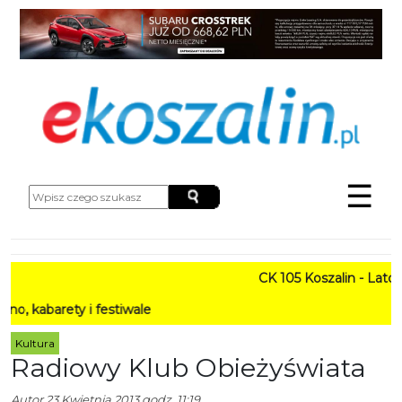
☰
CK 105 Koszalin - Lato w Mi
rety i festiwale
Kultura
Radiowy Klub Obieżyświata
Autor
23 Kwietnia 2013 godz. 11:19