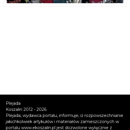
Plejada
Koszalin 2012 - 2026
Plejada, wydawca portalu, informuje, iż rozpowszechnianie
jakichkolwiek artykułów i materiałów zamieszczonych w
portalu www.ekoszalin.pl jest dozwolone wyłącznie z