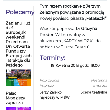
Tym razem spotkanie z Jerzym
Polecamy
Żelaznym powiązane z promocją
nowej powieści pisarza „Fatałaszki”
Zaplanuj już
dziś
Wieczór poprowadzi
Grażyna
europejski
Preder.
Wstęp wolny za
weekend!
okazaniem „KARTY WIDZA” (do
Przed nami
Dni Otwarte
odbioru w Biurze Teatru)
Funduszy
Europejskich
Terminy:
i atrakcje dla
każdego
18 Kwietnia 2013 godz. 19:00
Poprzednia
Następna
impreza
impreza
Jerzy Żalejko
Scena teatralna
Pałac
najlepszy w MŚW
Młodzieży
zaprasza!