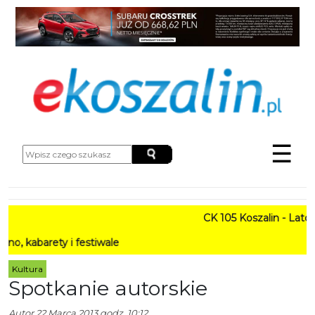
☰
CK 105 Koszalin - Lato w Mi
rety i festiwale
Kultura
Spotkanie autorskie
Autor
22 Marca 2013 godz. 10:12