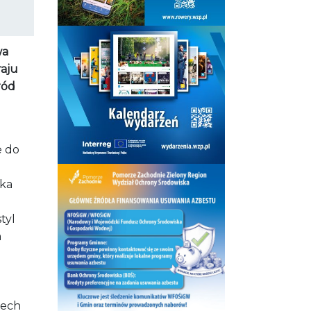
wa
raju
ród
e do
mka
tyl
a
zech