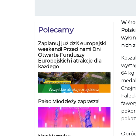
W śro
Polecamy
Polsk
wyłon
Zaplanuj już dziś europejski
nich z
weekend! Przed nami Dni
Otwarte Funduszy
Koszal
Europejskich i atrakcje dla
wystą
każdego
64 kg
medal
Chojn
Falec
Pałac Młodzieży zaprasza!
fawor
pokon
pokaza
Oprócz