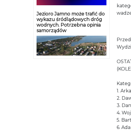
kateg
wadze 
Jezioro Jamno może trafić do
wykazu śródlądowych dróg
wodnych. Potrzebna opinia
samorządów
Przed
Wydzi
OSTA
(KOL
Kateg
1. Ark
2. Daw
3. Dan
4. Wo
5. Ba
6. Ad