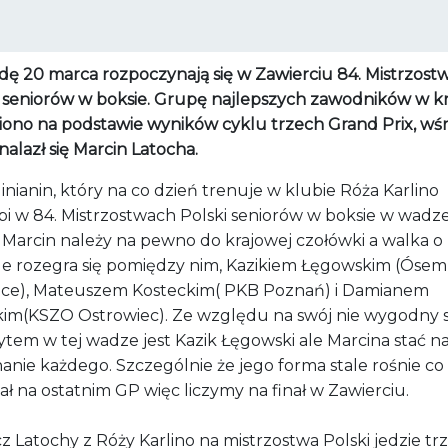
dę 20 marca rozpoczynają się w Zawierciu 84. Mistrzost
i seniorów w boksie. Grupę najlepszych zawodników w k
iono na podstawie wyników cyklu trzech Grand Prix, wś
nalazł się Marcin Latocha.
inianin, który na co dzień trenuje w klubie Róża Karlino
pi w 84. Mistrzostwach Polski seniorów w boksie w wadz
. Marcin należy na pewno do krajowej czołówki a walka o
e rozegra się pomiędzy nim, Kazikiem Łęgowskim (Óse
ice), Mateuszem Kosteckim( PKB Poznań) i Damianem
kim(KSZO Ostrowiec). Ze względu na swój nie wygodny s
ytem w tej wadze jest Kazik Łęgowski ale Marcina stać n
anie każdego. Szczególnie że jego forma stale rośnie co
ł na ostatnim GP więc liczymy na finał w Zawierciu.
 Latochy z Róży Karlino na mistrzostwa Polski jedzie tr