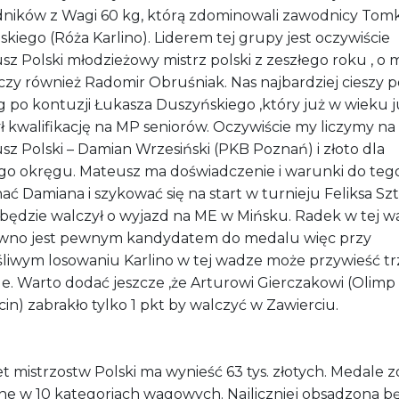
ników z Wagi 60 kg, którą zdominowali zawodnicy Tom
kiego (Róża Karlino). Liderem tej grupy jest oczywiście
z Polski młodzieżowy mistrz polski z zeszłego roku , o 
czy również Radomir Obruśniak. Nas najbardziej cieszy 
g po kontuzji Łukasza Duszyńskiego ,który już w wieku j
 kwalifikację na MP seniorów. Oczywiście my liczymy na 
z Polski – Damian Wrzesiński (PKB Poznań) i złoto dla
go okręgu. Mateusz ma doświadczenie i warunki do teg
ć Damiana i szykować się na start w turnieju Feliksa S
 będzie walczył o wyjazd na ME w Mińsku. Radek w tej 
wno jest pewnym kandydatem do medalu więc przy
śliwym losowaniu Karlino w tej wadze może przywieść tr
e. Warto dodać jeszcze ,że Arturowi Gierczakowi (Olimp
in) zabrakło tylko 1 pkt by walczyć w Zawierciu.
 mistrzostw Polski ma wynieść 63 tys. złotych. Medale 
ne w 10 kategoriach wagowych. Najliczniej obsadzona b