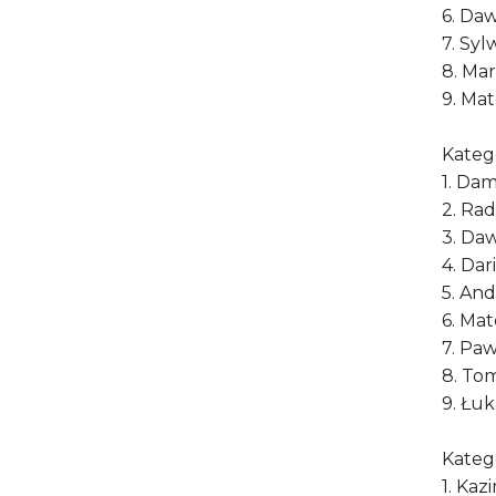
6. Daw
7. Syl
8. Ma
9. Ma
Kateg
1. Da
2. Rad
3. Da
4. Dar
5. And
6. Mat
7. Pa
8. Tom
9. Łuk
Kateg
1. Kaz