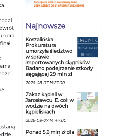
ka
medal
Najnowsze
powrót
uniora
Koszalińska
finał
Prokuratura
umorzyła śledztwo
w sprawie
o
importowanych ciągników.
ztama
Badano podejrzenie szkody
wadze
sięgającej 29 mln zł
2026-08-07 15:27:00
zy
Zakaz kąpieli w
Jarosławcu. E. coli w
wodzie na dwóch
kąpieliskach
2026-08-07 14:44:00
zostaną
Ponad 5,6 mln zł dla
ędzie