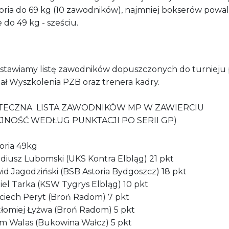
oria do 69 kg (10 zawodników), najmniej bokserów powa
do 49 kg - sześciu.
stawiamy listę zawodników dopuszczonych do turnieju
ał Wyszkolenia PZB oraz trenera kadry.
TECZNA LISTA ZAWODNIKÓW MP W ZAWIERCIU
EJNOŚĆ WEDŁUG PUNKTACJI PO SERII GP)
oria 49kg
adiusz Lubomski (UKS Kontra Elbląg) 21 pkt
id Jagodziński (BSB Astoria Bydgoszcz) 18 pkt
iel Tarka (KSW Tygrys Elbląg) 10 pkt
jciech Peryt (Broń Radom) 7 pkt
rtłomiej Łyżwa (Broń Radom) 5 pkt
am Walas (Bukowina Wałcz) 5 pkt