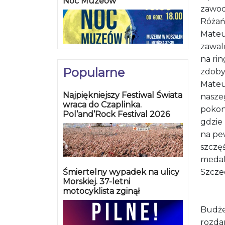
Noc Muzeów
zawod
Różańs
Mateus
zawal
na rin
Popularne
zdobył
Mateus
Najpiękniejszy Festiwal Świata
nasze
wraca do Czaplinka.
pokona
Pol’and’Rock Festival 2026
gdzie
na pe
szczę
medal
Śmiertelny wypadek na ulicy
Szczec
Morskiej. 37-letni
motocyklista zginął
Budżet
rozda