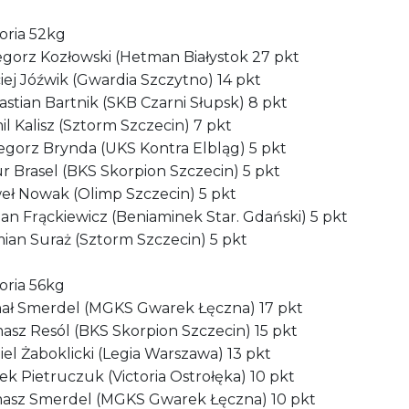
oria 52kg
zegorz Kozłowski (Hetman Białystok 27 pkt
iej Jóźwik (Gwardia Szczytno) 14 pkt
astian Bartnik (SKB Czarni Słupsk) 8 pkt
il Kalisz (Sztorm Szczecin) 7 pkt
zegorz Brynda (UKS Kontra Elbląg) 5 pkt
ur Brasel (BKS Skorpion Szczecin) 5 pkt
weł Nowak (Olimp Szczecin) 5 pkt
ian Frąckiewicz (Beniaminek Star. Gdański) 5 pkt
mian Suraż (Sztorm Szczecin) 5 pkt
oria 56kg
chał Smerdel (MGKS Gwarek Łęczna) 17 pkt
asz Resól (BKS Skorpion Szczecin) 15 pkt
iel Żaboklicki (Legia Warszawa) 13 pkt
ek Pietruczuk (Victoria Ostrołęka) 10 pkt
masz Smerdel (MGKS Gwarek Łęczna) 10 pkt