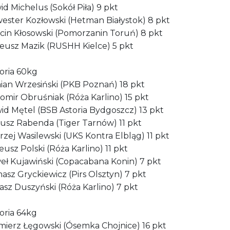
id Michelus (Sokół Piła) 9 pkt
wester Kozłowski (Hetman Białystok) 8 pkt
rcin Kłosowski (Pomorzanin Toruń) 8 pkt
teusz Mazik (RUSHH Kielce) 5 pkt
oria 60kg
mian Wrzesiński (PKB Poznań) 18 pkt
omir Obruśniak (Róża Karlino) 15 pkt
wid Mętel (BSB Astoria Bydgoszcz) 13 pkt
iusz Rabenda (Tiger Tarnów) 11 pkt
rzej Wasilewski (UKS Kontra Elbląg) 11 pkt
eusz Polski (Róża Karlino) 11 pkt
weł Kujawiński (Copacabana Konin) 7 pkt
asz Gryckiewicz (Pirs Olsztyn) 7 pkt
asz Duszyński (Róża Karlino) 7 pkt
oria 64kg
imierz Łęgowski (Ósemka Chojnice) 16 pkt