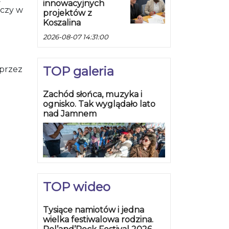
innowacyjnych
lczy w
projektów z
Koszalina
2026-08-07 14:31:00
TOP galeria
 przez
Zachód słońca, muzyka i
ognisko. Tak wyglądało lato
nad Jamnem
TOP wideo
Tysiące namiotów i jedna
wielka festiwalowa rodzina.