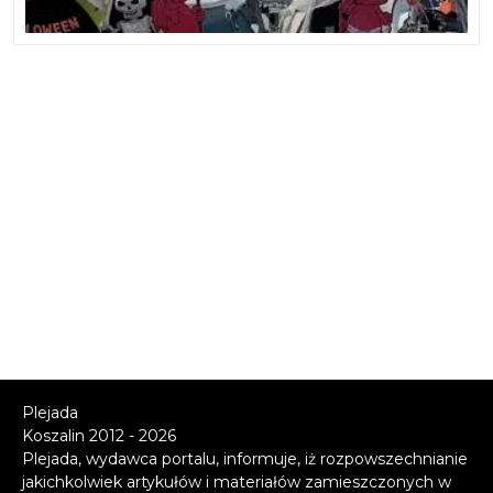
Plejada
Koszalin 2012 - 2026
Plejada, wydawca portalu, informuje, iż rozpowszechnianie
jakichkolwiek artykułów i materiałów zamieszczonych w