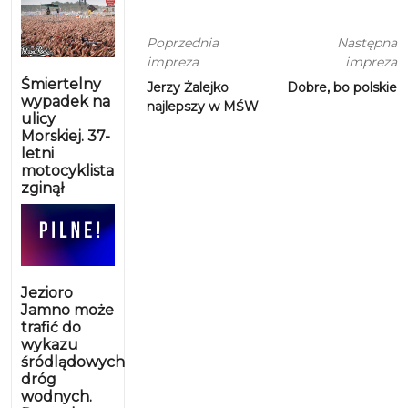
Poprzednia
Następna
impreza
impreza
Śmiertelny
Jerzy Żalejko
Dobre, bo polskie
wypadek na
najlepszy w MŚW
ulicy
Morskiej. 37-
letni
motocyklista
zginął
Jezioro
Jamno może
trafić do
wykazu
śródlądowych
dróg
wodnych.