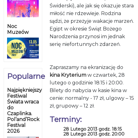
Świderski), ale jak się okazuje stara
miłość nie rdzewieje. Rodzina
sądzi, że przeżyje wakacje marzeń.
Noc
Egipt w okresie Świąt Bożego
Muzeów
Narodzenia przynosi im jednak
serię niefortunnych zdarzeń.
Zapraszamy na ekranizację do
Popularne
kina Kryterium
w czwartek, 28
lutego o godzinie 18:15 i 20:00.
Najpiękniejszy
Bilety do nabycia w kasie kina w
Festiwal
cenie: normalny - 17 zł, ulgowy – 15
Świata wraca
zł, grupowy – 12 zł.
do
Czaplinka.
Terminy:
Pol’and’Rock
Festival
28 Lutego 2013 godz. 18:15
2026
28 Lutego 2013 godz. 20:00