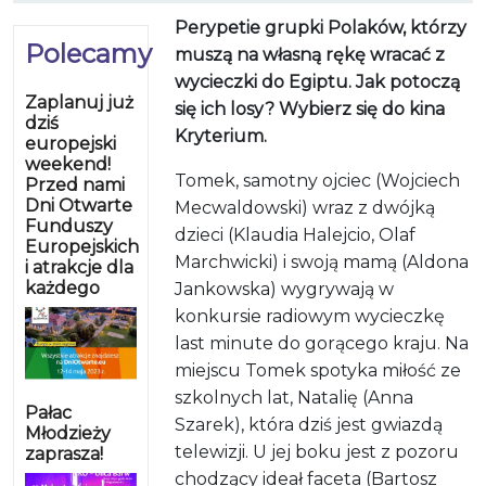
Perypetie grupki Polaków, którzy
Polecamy
muszą na własną rękę wracać z
wycieczki do Egiptu. Jak potoczą
Zaplanuj już
się ich losy? Wybierz się do kina
dziś
Kryterium.
europejski
weekend!
Tomek, samotny ojciec (Wojciech
Przed nami
Dni Otwarte
Mecwaldowski) wraz z dwójką
Funduszy
dzieci (Klaudia Halejcio, Olaf
Europejskich
Marchwicki) i swoją mamą (Aldona
i atrakcje dla
każdego
Jankowska) wygrywają w
konkursie radiowym wycieczkę
last minute do gorącego kraju. Na
miejscu Tomek spotyka miłość ze
szkolnych lat, Natalię (Anna
Pałac
Szarek), która dziś jest gwiazdą
Młodzieży
telewizji. U jej boku jest z pozoru
zaprasza!
chodzący ideał faceta (Bartosz