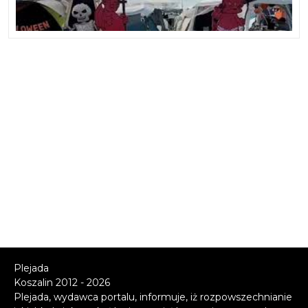
Plejada
Koszalin 2012 - 2026
Plejada, wydawca portalu, informuje, iż rozpowszechnianie