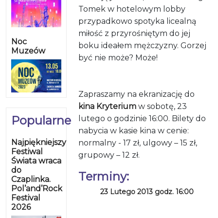
Tomek w hotelowym lobby
przypadkowo spotyka licealną
miłość z przyrośniętym do jej
Noc
boku ideałem mężczyzny. Gorzej
Muzeów
być nie może? Może!
Zapraszamy na ekranizację do
kina Kryterium
w sobotę, 23
Popularne
lutego o godzinie 16:00. Bilety do
nabycia w kasie kina w cenie:
Najpiękniejszy
normalny - 17 zł, ulgowy – 15 zł,
Festiwal
grupowy – 12 zł.
Świata wraca
do
Terminy:
Czaplinka.
Pol’and’Rock
23 Lutego 2013 godz. 16:00
Festival
2026