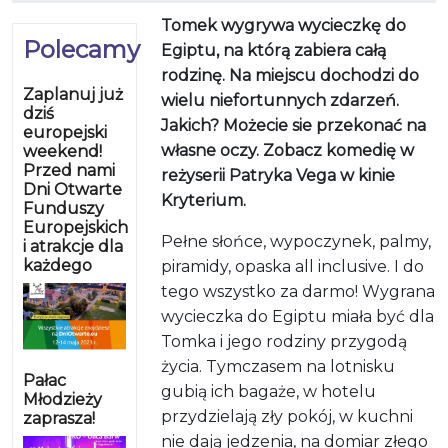
Tomek wygrywa wycieczkę do
Polecamy
Egiptu, na którą zabiera całą
rodzinę. Na miejscu dochodzi do
Zaplanuj już
wielu niefortunnych zdarzeń.
dziś
Jakich? Możecie sie przekonać na
europejski
własne oczy. Zobacz komedię w
weekend!
Przed nami
reżyserii Patryka Vega w kinie
Dni Otwarte
Kryterium.
Funduszy
Europejskich
Pełne słońce, wypoczynek, palmy,
i atrakcje dla
każdego
piramidy, opaska all inclusive. I do
tego wszystko za darmo! Wygrana
wycieczka do Egiptu miała być dla
Tomka i jego rodziny przygodą
życia. Tymczasem na lotnisku
Pałac
gubią ich bagaże, w hotelu
Młodzieży
przydzielają zły pokój, w kuchni
zaprasza!
nie dają jedzenia, na domiar złego