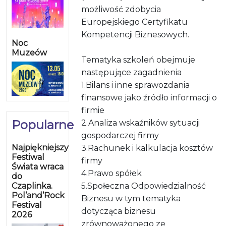
możliwość zdobycia
Europejskiego Certyfikatu
Kompetencji Biznesowych.
Noc
Muzeów
Tematyka szkoleń obejmuje
następujące zagadnienia
1.Bilans i inne sprawozdania
finansowe jako źródło informacji o
firmie
Popularne
2.Analiza wskaźników sytuacji
gospodarczej firmy
Najpiękniejszy
3.Rachunek i kalkulacja kosztów
Festiwal
firmy
Świata wraca
4.Prawo spółek
do
Czaplinka.
5.Społeczna Odpowiedzialność
Pol’and’Rock
Biznesu w tym tematyka
Festival
dotycząca biznesu
2026
zrównoważonego ze