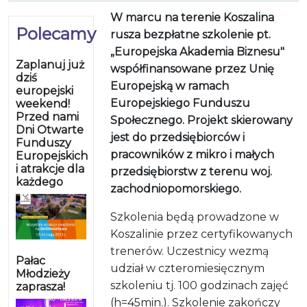
W marcu na terenie Koszalina
Polecamy
rusza bezpłatne szkolenie pt.
„Europejska Akademia Biznesu"
Zaplanuj już
współfinansowane przez Unię
dziś
Europejską w ramach
europejski
Europejskiego Funduszu
weekend!
Przed nami
Społecznego. Projekt skierowany
Dni Otwarte
jest do przedsiębiorców i
Funduszy
pracowników z mikro i małych
Europejskich
i atrakcje dla
przedsiębiorstw z terenu woj.
każdego
zachodniopomorskiego.
Szkolenia będą prowadzone w
Koszalinie przez certyfikowanych
trenerów. Uczestnicy wezmą
Pałac
udział w czteromiesięcznym
Młodzieży
szkoleniu tj. 100 godzinach zajęć
zaprasza!
(h=45min.). Szkolenie zakończy