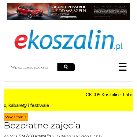
☰
CK 105 Koszalin - Lato w Mie
ty i festiwale
Wydarzenia
Bezpłatne zajęcia
Autor
LBM / CB Koszalin
21 Lutego 2013 godz. 13:32