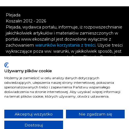
Plejada
Koszalin 2012 - 2026
Plejada, wydawca portalu, informuje, iż rozpowszechnianie
jakichkolwiek artykułów i materiałów zamieszczonych w
portalu www.ekoszalin.pl jest dozwolone wyłącznie z
zachowaniem
warunków korzystania z treści
. Użycie treści
wykraczające poza ww. warunki, w jakikolwiek sposób, jest
zabronione bez pisemnej zgody firmy Plejada. Dowiedz
się, w jaki sposób możesz uzyskać
licencję na
wykorzystanie treści
.
Używamy plików cookie
Możemy je zamieścić w celu analizy danych dotyczących
Naruszenie tych zasad jest łamaniem prawa i grozi
odwiedzających, ulepszenia naszej strony internetowej, pokazania
odpowiedzialnością karną.
spersonalizowanych treści i zapewnienia Państwu wspaniałego
doświadczenia na stronie internetowej. Aby uzyskać więcej informacji
Wszelkie prawa zastrzeżone
.
na temat plików cookie, których używamy, otwórz ustawienia.
Reklama
Kontakt
Akceptuj wszystko
Nie zgadzam się
Polityka prywatności
Dostosuj
e
koszalin.pl