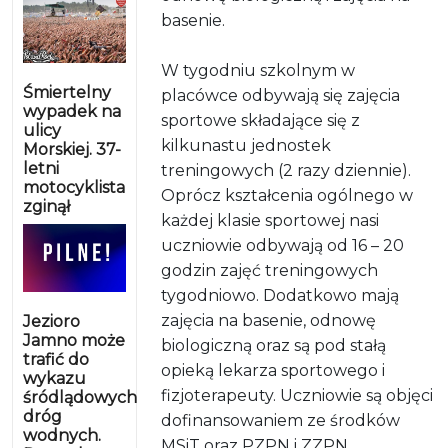
basenie.
W tygodniu szkolnym w
Śmiertelny
placówce odbywają się zajęcia
wypadek na
sportowe składające się z
ulicy
kilkunastu jednostek
Morskiej. 37-
letni
treningowych (2 razy dziennie).
motocyklista
Oprócz kształcenia ogólnego w
zginął
każdej klasie sportowej nasi
uczniowie odbywają od 16 – 20
godzin zajęć treningowych
tygodniowo. Dodatkowo mają
zajęcia na basenie, odnowę
Jezioro
Jamno może
biologiczną oraz są pod stałą
trafić do
opieką lekarza sportowego i
wykazu
fizjoterapeuty. Uczniowie są objęci
śródlądowych
dróg
dofinansowaniem ze środków
wodnych.
MSiT oraz PZPN i ZZPN.