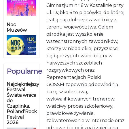
Gimnazjum nr 6 w Koszalinie przy
ul. Dąbka 6 to placówka, do której
trafią najzdolniejsi zawodnicy z
Noc
terenu województwa. Celem
Muzeów
ośrodka jest wyszkolenie
wszechstronnych zawodników,
którzy w niedalekiej przyszłości
będą przygotowani do gry w
najwyższych szczeblach
Popularne
rozgrywkowych oraz
Reprezentacjach Polski.
Najpiękniejszy
GOSSM zapewnia odpowiednią
Festiwal
bazę szkoleniową,
Świata wraca
wykwalifikowanych trenerów,
do
Czaplinka.
właściwy proces szkoleniowy,
Pol’and’Rock
prawidłowe żywienie,
Festival
zakwaterowanie w internacie oraz
2026
odnowę biologiczną i zajęcia na