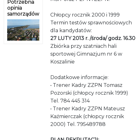
Potrzebna
opinia
samorządów
Chłopcy rocznik 2000 i 1999
Termin testów sprawnościowych
dla kandydatów:
27 LUTY 2013 r. /środa/ godz. 16.30
Zbiórka przy szatniach hali
sportowej Gimnazjum nr 6 w
Koszalinie
Dodatkowe informacje:
• Trener Kadry ZZPN Tomasz
Pozorski (chłopcy rocznik 1999)
Tel. 784 445 314
• Trener Kadry ZZPN Mateusz
Kaźmierczak (chłopcy rocznik
2000) Tel. 795489788
PLAN REKRUTACJI: