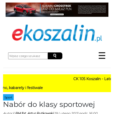
☰
CK 105 Koszalin - Lato w Mi
ety i festiwale
Sport
Nabór do klasy sportowej
Autor
LBM fot. Artur Rutkowski
19 Lutego 2013 godz. 16:00