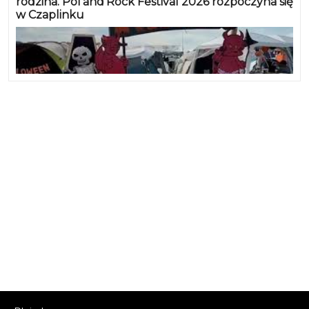
rodzina. Pol’and’Rock Festival 2026 rozpoczyna się
w Czaplinku