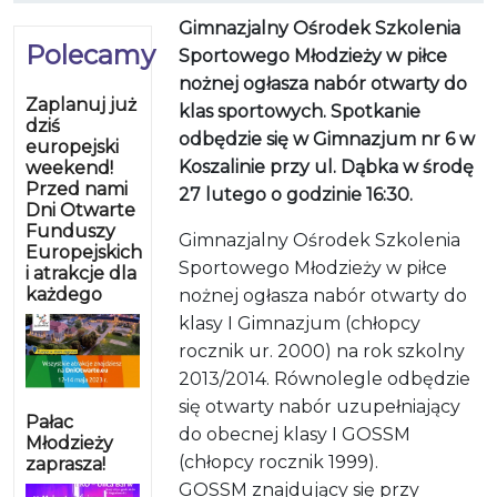
Gimnazjalny Ośrodek Szkolenia
Polecamy
Sportowego Młodzieży w piłce
nożnej ogłasza nabór otwarty do
Zaplanuj już
klas sportowych. Spotkanie
dziś
odbędzie się w Gimnazjum nr 6 w
europejski
Koszalinie przy ul. Dąbka w środę
weekend!
Przed nami
27 lutego o godzinie 16:30.
Dni Otwarte
Funduszy
Gimnazjalny Ośrodek Szkolenia
Europejskich
Sportowego Młodzieży w piłce
i atrakcje dla
każdego
nożnej ogłasza nabór otwarty do
klasy I Gimnazjum (chłopcy
rocznik ur. 2000) na rok szkolny
2013/2014. Równolegle odbędzie
się otwarty nabór uzupełniający
Pałac
do obecnej klasy I GOSSM
Młodzieży
(chłopcy rocznik 1999).
zaprasza!
GOSSM znajdujący się przy