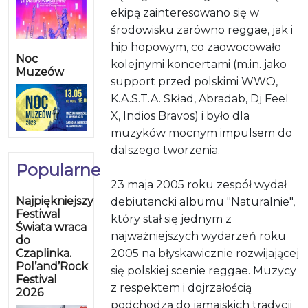
ekipą zainteresowano się w
środowisku zarówno reggae, jak i
hip hopowym, co zaowocowało
Noc
kolejnymi koncertami (m.in. jako
Muzeów
support przed polskimi WWO,
K.A.S.T.A. Skład, Abradab, Dj Feel
X, Indios Bravos) i było dla
muzyków mocnym impulsem do
dalszego tworzenia.
Popularne
23 maja 2005 roku zespół wydał
Najpiękniejszy
debiutancki albumu "Naturalnie",
Festiwal
który stał się jednym z
Świata wraca
najważniejszych wydarzeń roku
do
Czaplinka.
2005 na błyskawicznie rozwijającej
Pol’and’Rock
się polskiej scenie reggae. Muzycy
Festival
z respektem i dojrzałością
2026
podchodzą do jamajskich tradycji