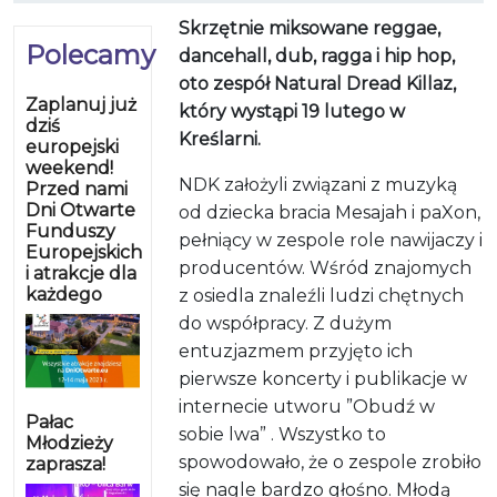
Skrzętnie miksowane reggae,
Polecamy
dancehall, dub, ragga i hip hop,
oto zespół Natural Dread Killaz,
Zaplanuj już
który wystąpi 19 lutego w
dziś
Kreślarni.
europejski
weekend!
NDK założyli związani z muzyką
Przed nami
Dni Otwarte
od dziecka bracia Mesajah i paXon,
Funduszy
pełniący w zespole role nawijaczy i
Europejskich
producentów. Wśród znajomych
i atrakcje dla
każdego
z osiedla znaleźli ludzi chętnych
do współpracy. Z dużym
entuzjazmem przyjęto ich
pierwsze koncerty i publikacje w
internecie utworu ”Obudź w
Pałac
sobie lwa” . Wszystko to
Młodzieży
spowodowało, że o zespole zrobiło
zaprasza!
się nagle bardzo głośno. Młodą