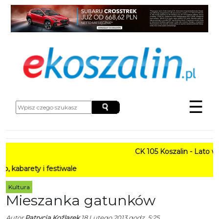
☰
CK 105 Koszalin - Lato w Mieś
y i festiwale
Kultura
Mieszanka gatunków
Autor
Patrycja Koźlarek
18 Lutego 2013 godz. 5:25