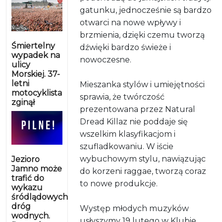
gatunku, jednocześnie są bardzo
otwarci na nowe wpływy i
brzmienia, dzięki czemu tworzą
Śmiertelny
dźwięki bardzo świeże i
wypadek na
nowoczesne.
ulicy
Morskiej. 37-
letni
Mieszanka stylów i umiejętności
motocyklista
sprawia, że twórczość
zginął
prezentowana przez Natural
Dread Killaz nie poddaje się
wszelkim klasyfikacjom i
szufladkowaniu. W iście
wybuchowym stylu, nawiązując
Jezioro
Jamno może
do korzeni raggae, tworzą coraz
trafić do
to nowe produkcje.
wykazu
śródlądowych
dróg
Występ młodych muzyków
wodnych.
usłyszymy 19 lutego w Klubie