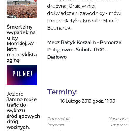
drużyna. Grają w niej
doświadczeni zawodnicy - mówi
trener Bałtyku Koszalin Marcin
Śmiertelny
Bednarek.
wypadek na
ulicy
Mecz Bałtyk Koszalin - Pomorze
Morskiej. 37-
letni
Potęgowo - Sobota 11:00 -
motocyklista
Darłowo
zginął
Terminy:
Jezioro
Jamno może
16 Lutego 2013 godz. 11:00
trafić do
wykazu
śródlądowych
Poprzednia
Następna
dróg
impreza
impreza
wodnych.