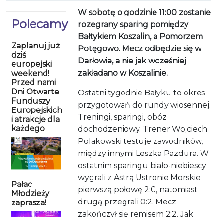
W sobotę o godzinie 11:00 zostanie
Polecamy
rozegrany sparing pomiędzy
Bałtykiem Koszalin, a Pomorzem
Zaplanuj już
Potęgowo. Mecz odbędzie się w
dziś
Darłowie, a nie jak wcześniej
europejski
zakładano w Koszalinie.
weekend!
Przed nami
Dni Otwarte
Ostatni tygodnie Bałyku to okres
Funduszy
przygotowań do rundy wiosennej.
Europejskich
Treningi, sparingi, obóz
i atrakcje dla
każdego
dochodzeniowy. Trener Wojciech
Polakowski testuje zawodników,
między innymi Leszka Pazdura. W
ostatnim sparingu biało-niebiescy
wygrali z Astrą Ustronie Morskie
Pałac
pierwszą połowę 2:0, natomiast
Młodzieży
drugą przegrali 0:2. Mecz
zaprasza!
zakończył się remisem 2:2. Jak