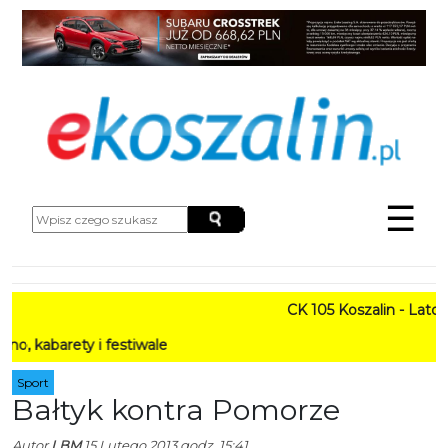
☰
CK 105 Koszalin - Lato w M
rety i festiwale
Sport
Bałtyk kontra Pomorze
Autor
LBM
15 Lutego 2013 godz. 15:41