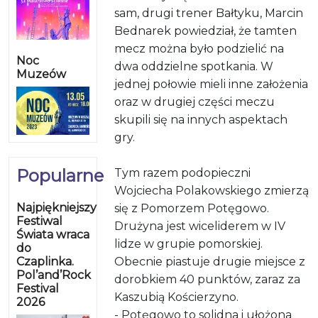
sam, drugi trener Bałtyku, Marcin
Bednarek powiedział, że tamten
mecz można było podzielić na
Noc
dwa oddzielne spotkania. W
Muzeów
jednej połowie mieli inne założenia
oraz w drugiej części meczu
skupili się na innych aspektach
gry.
Popularne
Tym razem podopieczni
Wojciecha Polakowskiego zmierzą
Najpiękniejszy
się z Pomorzem Potęgowo.
Festiwal
Drużyna jest wiceliderem w IV
Świata wraca
lidze w grupie pomorskiej.
do
Czaplinka.
Obecnie piastuje drugie miejsce z
Pol’and’Rock
dorobkiem 40 punktów, zaraz za
Festival
Kaszubią Kościerzyno.
2026
- Potęgowo to solidna i ułożona