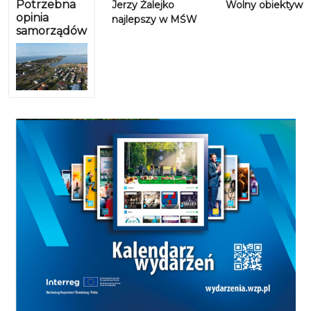
Potrzebna
Jerzy Żalejko
Wolny obiektyw
opinia
najlepszy w MŚW
samorządów