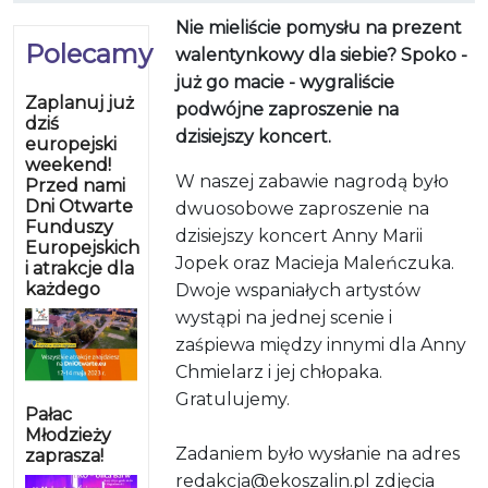
Nie mieliście pomysłu na prezent
Polecamy
walentynkowy dla siebie? Spoko -
już go macie - wygraliście
Zaplanuj już
podwójne zaproszenie na
dziś
dzisiejszy koncert.
europejski
weekend!
W naszej zabawie nagrodą było
Przed nami
Dni Otwarte
dwuosobowe zaproszenie na
Funduszy
dzisiejszy koncert Anny Marii
Europejskich
Jopek oraz Macieja Maleńczuka.
i atrakcje dla
każdego
Dwoje wspaniałych artystów
wystąpi na jednej scenie i
zaśpiewa między innymi dla Anny
Chmielarz i jej chłopaka.
Gratulujemy.
Pałac
Młodzieży
Zadaniem było wysłanie na adres
zaprasza!
redakcja@ekoszalin.pl zdjęcia