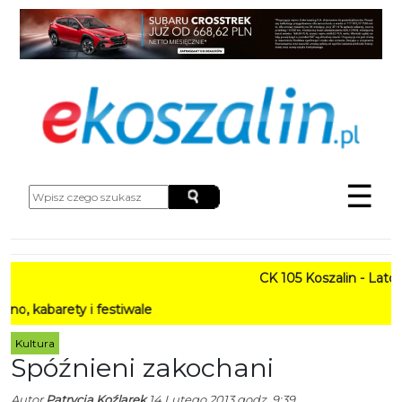
☰
CK 105 Koszalin - Lato w M
arety i festiwale
Kultura
Spóźnieni zakochani
Autor
Patrycja Koźlarek
14 Lutego 2013 godz. 9:39