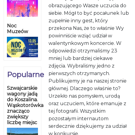
obrazującego Wasze uczucia do
siebie. Mógł to być pocałunek lub
zupełnie inny gest, który
Noc
przekona Nas, że to właśnie Wy
Muzeów
powinniście wziąć udział w
walentynkowym koncercie. W
odpowiedzi otrzymaliśmy 23
mniej lub bardziej ciekawe
zdjęcia. Wybraliśmy jedno z
Popularne
pierwszych otrzymanych.
Publikujemy je na naszej stronie
Szwajcarskie
głównej. Dlaczego właśnie to?
wagony jadą
Urzekło nas pomysłem, urodą
do Koszalina.
oraz uczuciem, które emanuje z
Wąskotorówka
znacząco
tej fotografii. Wszystkim
zwiększy
pozostałym internautom
liczbę miejsc
serdecznie dziękujemy za udział
w konkursie.