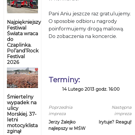
Pani Aniu jeszcze raz gratulujemy.
O sposobie odbioru nagrody
Najpiękniejszy
Festiwal
poinformujemy drogą mailową.
Świata wraca
Do zobaczenia na koncercie.
do
Czaplinka.
Pol’and’Rock
Festival
2026
Terminy:
14 Lutego 2013 godz. 16:00
Śmiertelny
wypadek na
Poprzednia
Następna
ulicy
impreza
impreza
Morskiej. 37-
letni
Jerzy Żalejko
Irytuje? Reaguj!
motocyklista
najlepszy w MŚW
zginął