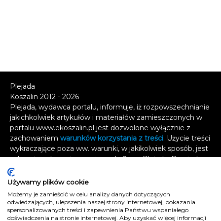
Plejada
Koszalin 2012 - 2026
Plejada, wydawca portalu, informuje, iż rozpowszechnianie
jakichkolwiek artykułów i materiałów zamieszczonych w
portalu www.ekoszalin.pl jest dozwolone wyłącznie z
zachowaniem
warunków korzystania z treści
. Użycie treści
wykraczające poza ww. warunki, w jakikolwiek sposób, jest
zabronione bez pisemnej zgody firmy Plejada. Dowiedz
się, w jaki sposób możesz uzyskać
licencję na
wykorzystanie treści
.
Używamy plików cookie
Możemy je zamieścić w celu analizy danych dotyczących
Naruszenie tych zasad jest łamaniem prawa i grozi
odwiedzających, ulepszenia naszej strony internetowej, pokazania
spersonalizowanych treści i zapewnienia Państwu wspaniałego
odpowiedzialnością karną.
doświadczenia na stronie internetowej. Aby uzyskać więcej informacji