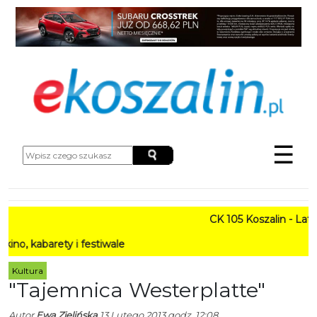
☰
CK 105 Koszalin - Lato w 
barety i festiwale
Kultura
"Tajemnica Westerplatte"
Autor
Ewa Zielińska
13 Lutego 2013 godz. 12:08