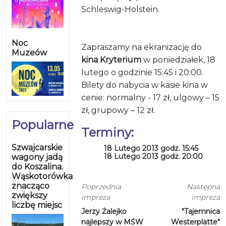
Schleswig-Holstein.
Noc
Zapraszamy na ekranizację do
Muzeów
kina Kryterium
w poniedziałek, 18
lutego o godzinie 15:45 i 20:00.
Bilety do nabycia w kasie kina w
cenie: normalny - 17 zł, ulgowy – 15
zł, grupowy – 12 zł.
Popularne
Terminy:
Szwajcarskie
18 Lutego 2013 godz. 15:45
18 Lutego 2013 godz. 20:00
wagony jadą
do Koszalina.
Wąskotorówka
znacząco
Poprzednia
Następna
zwiększy
impreza
impreza
liczbę miejsc
Jerzy Żalejko
"Tajemnica
najlepszy w MŚW
Westerplatte"