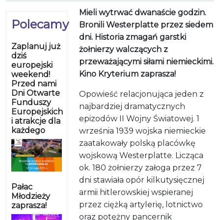
Mieli wytrwać dwanaście godzin.
Polecamy
Bronili Westerplatte przez siedem
dni. Historia zmagań garstki
Zaplanuj już
żołnierzy walczących z
dziś
przeważającymi siłami niemieckimi.
europejski
Kino Kryterium zaprasza!
weekend!
Przed nami
Dni Otwarte
Opowieść relacjonująca jeden z
Funduszy
najbardziej dramatycznych
Europejskich
epizodów II Wojny Światowej. 1
i atrakcje dla
każdego
września 1939 wojska niemieckie
zaatakowały polską placówkę
wojskową Westerplatte. Licząca
ok. 180 żołnierzy załoga przez 7
dni stawiała opór kilkutysięcznej
Pałac
armii hitlerowskiej wspieranej
Młodzieży
przez ciężką artylerię, lotnictwo
zaprasza!
oraz potężny pancernik