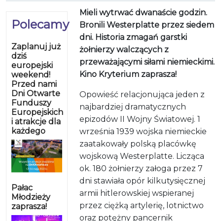
Mieli wytrwać dwanaście godzin.
Polecamy
Bronili Westerplatte przez siedem
dni. Historia zmagań garstki
Zaplanuj już
żołnierzy walczących z
dziś
przeważającymi siłami niemieckimi.
europejski
Kino Kryterium zaprasza!
weekend!
Przed nami
Dni Otwarte
Opowieść relacjonująca jeden z
Funduszy
najbardziej dramatycznych
Europejskich
epizodów II Wojny Światowej. 1
i atrakcje dla
każdego
września 1939 wojska niemieckie
zaatakowały polską placówkę
wojskową Westerplatte. Licząca
ok. 180 żołnierzy załoga przez 7
dni stawiała opór kilkutysięcznej
Pałac
armii hitlerowskiej wspieranej
Młodzieży
przez ciężką artylerię, lotnictwo
zaprasza!
oraz potężny pancernik