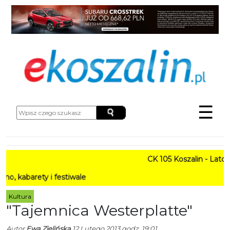
☰
CK 105 Koszalin - Lato w M
rety i festiwale
Kultura
"Tajemnica Westerplatte"
Autor
Ewa Zielińska
12 Lutego 2013 godz. 19:01