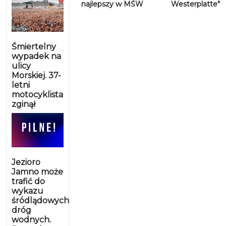
najlepszy w MŚW
Westerplatte"
Śmiertelny
wypadek na
ulicy
Morskiej. 37-
letni
motocyklista
zginął
Jezioro
Jamno może
trafić do
wykazu
śródlądowych
dróg
wodnych.