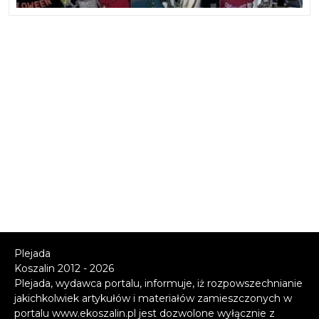
Plejada
Koszalin 2012 - 2026
Plejada, wydawca portalu, informuje, iż rozpowszechnianie
jakichkolwiek artykułów i materiałów zamieszczonych w
portalu www.ekoszalin.pl jest dozwolone wyłącznie z