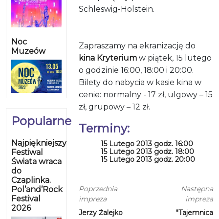
Schleswig-Holstein.
Noc
Zapraszamy na ekranizację do
Muzeów
kina Kryterium
w piątek, 15 lutego
o godzinie 16:00, 18:00 i 20:00.
Bilety do nabycia w kasie kina w
cenie: normalny - 17 zł, ulgowy – 15
zł, grupowy – 12 zł.
Popularne
Terminy:
Najpiękniejszy
15 Lutego 2013 godz. 16:00
15 Lutego 2013 godz. 18:00
Festiwal
15 Lutego 2013 godz. 20:00
Świata wraca
do
Czaplinka.
Poprzednia
Następna
Pol’and’Rock
Festival
impreza
impreza
2026
Jerzy Żalejko
"Tajemnica