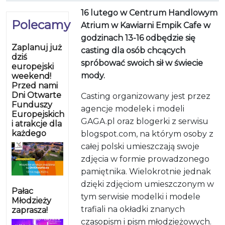
16 lutego w Centrum Handlowym
Polecamy
Atrium w Kawiarni Empik Cafe w
godzinach 13-16 odbędzie się
Zaplanuj już
casting dla osób chcących
dziś
spróbować swoich sił w świecie
europejski
mody.
weekend!
Przed nami
Dni Otwarte
Casting organizowany jest przez
Funduszy
agencje modelek i modeli
Europejskich
GAGA.pl oraz blogerki z serwisu
i atrakcje dla
każdego
blogspot.com, na którym osoby z
całej polski umieszczają swoje
zdjęcia w formie prowadzonego
pamiętnika. Wielokrotnie jednak
dzięki zdjęciom umieszczonym w
Pałac
tym serwisie modelki i modele
Młodzieży
trafiali na okładki znanych
zaprasza!
czasopism i pism młodzieżowych.