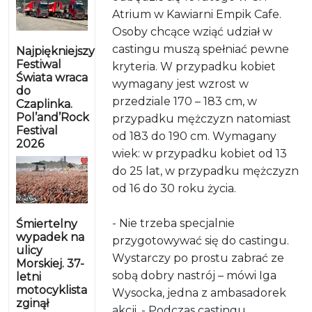
Atrium w Kawiarni Empik Cafe.
Osoby chcące wziąć udział w
castingu muszą spełniać pewne
Najpiękniejszy
Festiwal
kryteria. W przypadku kobiet
Świata wraca
wymagany jest wzrost w
do
przedziale 170 – 183 cm, w
Czaplinka.
Pol’and’Rock
przypadku mężczyzn natomiast
Festival
od 183 do 190 cm. Wymagany
2026
wiek: w przypadku kobiet od 13
do 25 lat, w przypadku mężczyzn
od 16 do 30 roku życia.
- Nie trzeba specjalnie
Śmiertelny
wypadek na
przygotowywać się do castingu.
ulicy
Wystarczy po prostu zabrać ze
Morskiej. 37-
sobą dobry nastrój – mówi Iga
letni
motocyklista
Wysocka, jedna z ambasadorek
zginął
akcji. - Podczas castingu