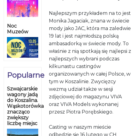
Najlepszym przykładem na to jest
Monika Jagaciak, znana w świecie
Noc
mody jako JAC, która ma zaledwie
Muzeów
19 lat i jest najmłodszą polską
ambasadorką w świecie mody. To
właśnie z nią spotkają się najlepsi z
najlepszych wybrani podczas
kilkunastu castingów
Popularne
organizowanych w całej Polsce, w
tym w Koszalinie. Zwycięzcy
Szwajcarskie
wezmą udział także w sesji
wagony jadą
zdjęciowej do magazynu VIVA
do Koszalina.
oraz VIVA Models wykonanej
Wąskotorówka
znacząco
przesz Piotra Porębskiego.
zwiększy
liczbę miejsc
Casting w naszym mieście
odbędzie się 16 lutego w CH