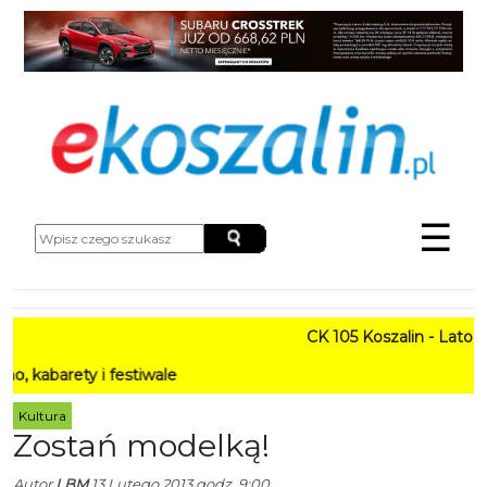
☰
CK 105 Koszalin - Lato w Mi
ety i festiwale
Kultura
Zostań modelką!
Autor
LBM
13 Lutego 2013 godz. 9:00