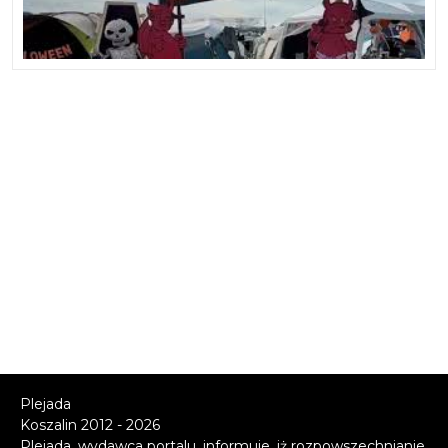
Plejada
Koszalin 2012 - 2026
Plejada, wydawca portalu, informuje, iż rozpowszechnianie