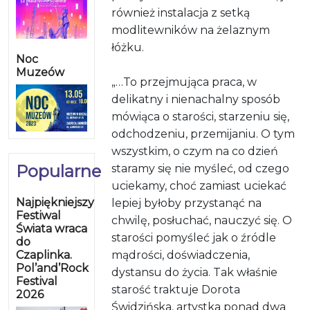
również instalacja z setką
modlitewników na żelaznym
łóżku.
Noc
Muzeów
„…To przejmująca praca, w
delikatny i nienachalny sposób
mówiąca o starości, starzeniu się,
odchodzeniu, przemijaniu. O tym
wszystkim, o czym na co dzień
Popularne
staramy się nie myśleć, od czego
uciekamy, choć zamiast uciekać
Najpiękniejszy
lepiej byłoby przystanąć na
Festiwal
chwilę, posłuchać, nauczyć się. O
Świata wraca
starości pomyśleć jak o źródle
do
Czaplinka.
mądrości, doświadczenia,
Pol’and’Rock
dystansu do życia. Tak właśnie
Festival
starość traktuje Dorota
2026
Świdzińska, artystka ponad dwa