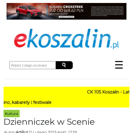
☰
CK 105 Koszalin - Lato w M
rety i festiwale
Kultura
Dzienniczek w Scenie
Autor
ArtRut
11 Lutego 2013 godz. 12:19