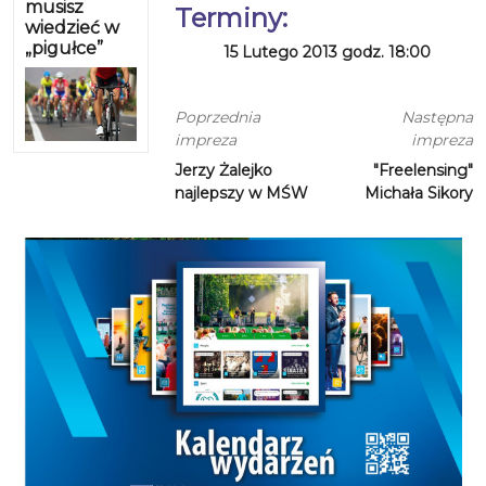
musisz
Terminy:
wiedzieć w
„pigułce”
15 Lutego 2013 godz. 18:00
Poprzednia
Następna
impreza
impreza
Jerzy Żalejko
"Freelensing"
najlepszy w MŚW
Michała Sikory