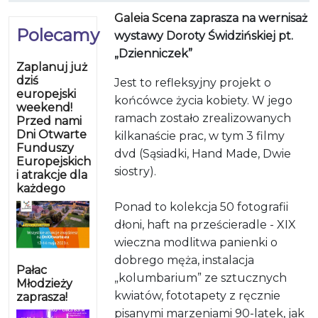
Galeia Scena
zaprasza na wernisaż
Polecamy
wystawy Doroty Świdzińskiej pt.
„Dzienniczek”
Zaplanuj już
dziś
Jest to refleksyjny projekt o
europejski
końcówce życia kobiety. W jego
weekend!
ramach zostało zrealizowanych
Przed nami
Dni Otwarte
kilkanaście prac, w tym 3 filmy
Funduszy
dvd (Sąsiadki, Hand Made, Dwie
Europejskich
siostry).
i atrakcje dla
każdego
Ponad to kolekcja 50 fotografii
dłoni, haft na prześcieradle - XIX
wieczna modlitwa panienki o
dobrego męża, instalacja
Pałac
„kolumbarium” ze sztucznych
Młodzieży
kwiatów, fototapety z ręcznie
zaprasza!
pisanymi marzeniami 90-latek, jak