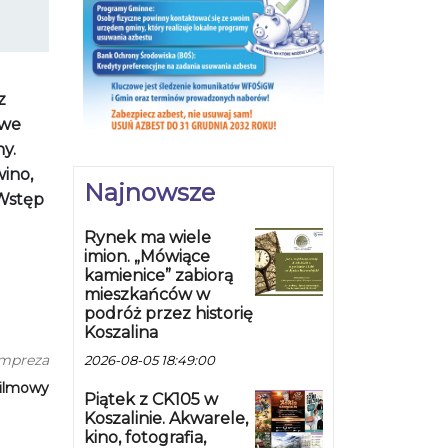
z
owe
y.
wino,
Najnowsze
 Wstęp
Rynek ma wiele
imion. „Mówiące
kamienice” zabiorą
mieszkańców w
podróż przez historię
Koszalina
impreza
2026-08-05 18:49:00
Filmowy
Piątek z CK105 w
Koszalinie. Akwarele,
kino, fotografia,