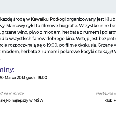
 każdą środę w
Kawałku Podłogi
organizowany jest Klub
wy. Marcowy cykl to filmowe biografie. Wszystko inne be
, grzane wino, piwo z miodem, herbata z rumem i polar
 dla wszystkich fanów dobrego kina. Wstęp jest bezpłatn
cje rozpoczynają się o 19:00, po filmie dyskusja. Grzane 
z miodem, herbata z rumem i polarowe kocyki czekają!!!
.
miny:
20 Marca 2013 godz. 19:00
dnia impreza
Następna 
Żalejko najlepszy w MŚW
Klub 