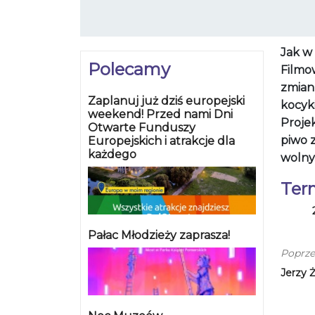
Jak w
Polecamy
Filmo
zmian
Zaplanuj już dziś europejski
kocyki
weekend! Przed nami Dni
Projek
Otwarte Funduszy
piwo 
Europejskich i atrakcje dla
każdego
wolny
Ter
Pałac Młodzieży zaprasza!
Poprze
Jerzy 