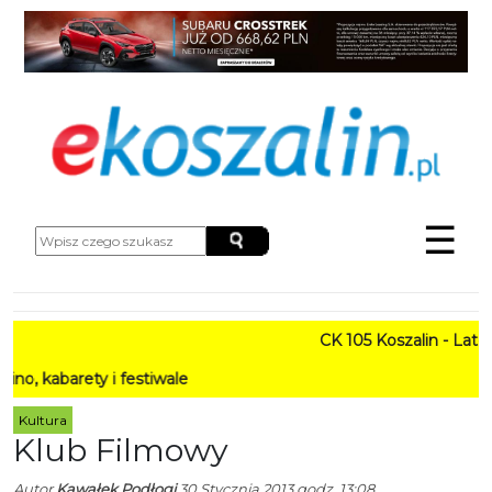
☰
CK 105 Koszalin - Lato w M
rety i festiwale
Kultura
Klub Filmowy
Autor
Kawałek Podłogi
30 Stycznia 2013 godz. 13:08