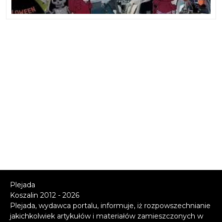
Plejada
Koszalin 2012 - 2026
Plejada, wydawca portalu, informuje, iż rozpowszechnianie
jakichkolwiek artykułów i materiałów zamieszczonych w