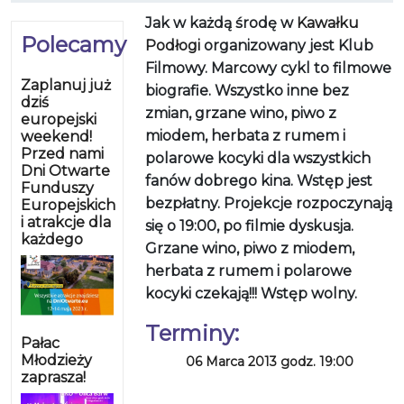
Jak w każdą środę w
Kawałku
Polecamy
Podłogi
organizowany jest Klub
Filmowy. Marcowy cykl to filmowe
Zaplanuj już
biografie. Wszystko inne bez
dziś
zmian, grzane wino, piwo z
europejski
miodem, herbata z rumem i
weekend!
Przed nami
polarowe kocyki dla wszystkich
Dni Otwarte
fanów dobrego kina. Wstęp jest
Funduszy
bezpłatny. Projekcje rozpoczynają
Europejskich
i atrakcje dla
się o 19:00, po filmie dyskusja.
każdego
Grzane wino, piwo z miodem,
herbata z rumem i polarowe
kocyki czekają!!! Wstęp wolny.
Terminy:
Pałac
Młodzieży
06 Marca 2013 godz. 19:00
zaprasza!