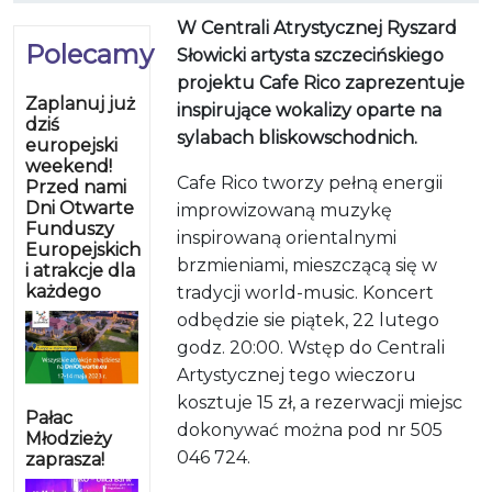
W Centrali Atrystycznej Ryszard
Polecamy
Słowicki artysta szczecińskiego
projektu Cafe Rico zaprezentuje
Zaplanuj już
inspirujące wokalizy oparte na
dziś
sylabach bliskowschodnich.
europejski
weekend!
Cafe Rico tworzy pełną energii
Przed nami
Dni Otwarte
improwizowaną muzykę
Funduszy
inspirowaną orientalnymi
Europejskich
brzmieniami, mieszczącą się w
i atrakcje dla
każdego
tradycji world-music. Koncert
odbędzie sie piątek, 22 lutego
godz. 20:00. Wstęp do Centrali
Artystycznej tego wieczoru
kosztuje 15 zł, a rezerwacji miejsc
Pałac
dokonywać można pod nr 505
Młodzieży
046 724.
zaprasza!