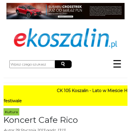
☰
CK 105 Koszalin - Lato w Mieście HARM
PR
Kultura
Koncert Cafe Rico
Autor
29 Stycznia 2013 godz. 13:13