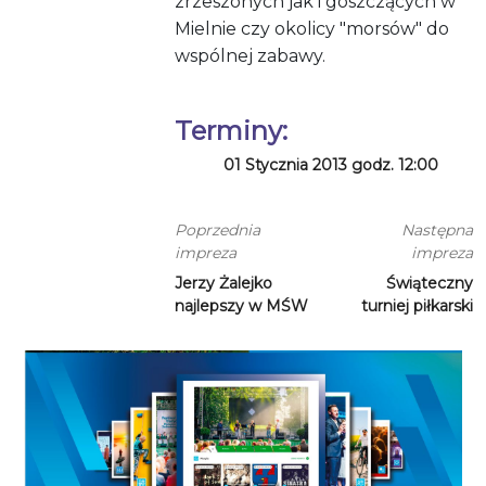
zrzeszonych jak i goszczących w
Mielnie czy okolicy "morsów" do
wspólnej zabawy.
Terminy:
01 Stycznia 2013 godz. 12:00
Poprzednia
Następna
impreza
impreza
Jerzy Żalejko
Świąteczny
najlepszy w MŚW
turniej piłkarski