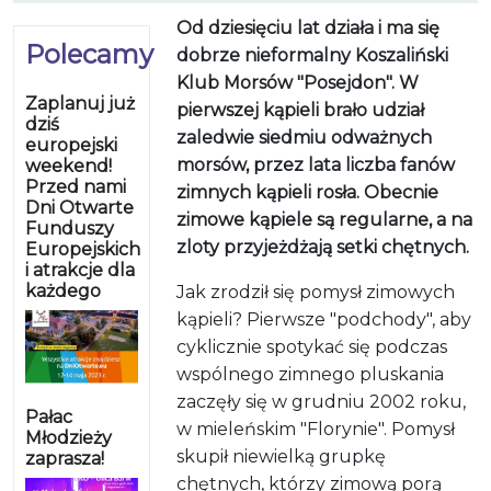
Od dziesięciu lat działa i ma się
Polecamy
dobrze nieformalny Koszaliński
Klub Morsów "Posejdon". W
Zaplanuj już
pierwszej kąpieli brało udział
dziś
zaledwie siedmiu odważnych
europejski
morsów, przez lata liczba fanów
weekend!
Przed nami
zimnych kąpieli rosła. Obecnie
Dni Otwarte
zimowe kąpiele są regularne, a na
Funduszy
zloty przyjeżdżają setki chętnych.
Europejskich
i atrakcje dla
każdego
Jak zrodził się pomysł zimowych
kąpieli? Pierwsze "podchody", aby
cyklicznie spotykać się podczas
wspólnego zimnego pluskania
zaczęły się w grudniu 2002 roku,
Pałac
w mieleńskim "Florynie". Pomysł
Młodzieży
skupił niewielką grupkę
zaprasza!
chętnych, którzy zimową porą