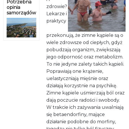
Potrzebna
zdrowie?
opinia
samorządów
Lekarze i
praktycy
przekonują, że zimne kąpiele są o
wiele zdrowsze od ciepłych, gdyż
pobudzają organizm, zwiększają
jego odporność oraz metabolizm.
To nie jedyne zalety takich kąpieli.
Poprawiają one krążenie,
uelastyczniają mięśnie oraz
działają korzystnie na psychikę.
Zimne kąpiele uśmierzają ból oraz
dają poczucie radości i swobody.
W trakcie ich zażywania uwalniają
się betaendorfiny, mające
działanie podobne do morfiny,
łagodzą nie tylko ból fizyczny,