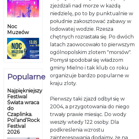
zjeżdżali nad morze w każdą
niedzielę, po to by punktualnie w
południe zakosztować zabawy w
Noc
lodowatej wodzie. Rzesza
Muzeów
chętnych rozrastała się. Po dwóch
latach zaowocowało to pierwszym
ogólnopolskim zlotem "morsów".
Pomysł spodobał się władzom
gminy Mielno i tak klub co roku
Popularne
organizuje bardzo popularne w
kraju zloty.
Najpiękniejszy
Festiwal
Pierwszy taki zjazd odbył się w
Świata wraca
2004, a przygotowania do niego
do
Czaplinka.
trwały prawie miesiąc. Do wody
Pol’and’Rock
weszły wtedy 122 osoby. Dla
Festival
podkreślenia wzrostu
2026
zainteresowania dodajmy, że na