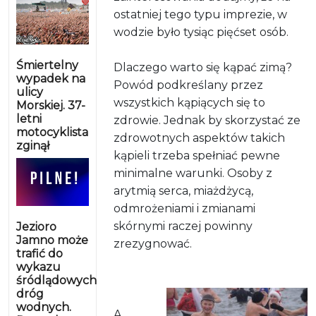
ostatniej tego typu imprezie, w
wodzie było tysiąc pięćset osób.
Śmiertelny
Dlaczego warto się kąpać zimą?
wypadek na
Powód podkreślany przez
ulicy
wszystkich kąpiących się to
Morskiej. 37-
letni
zdrowie. Jednak by skorzystać ze
motocyklista
zdrowotnych aspektów takich
zginął
kąpieli trzeba spełniać pewne
minimalne warunki. Osoby z
arytmią serca, miażdżycą,
odmrożeniami i zmianami
skórnymi raczej powinny
Jezioro
Jamno może
zrezygnować.
trafić do
wykazu
śródlądowych
dróg
wodnych.
A