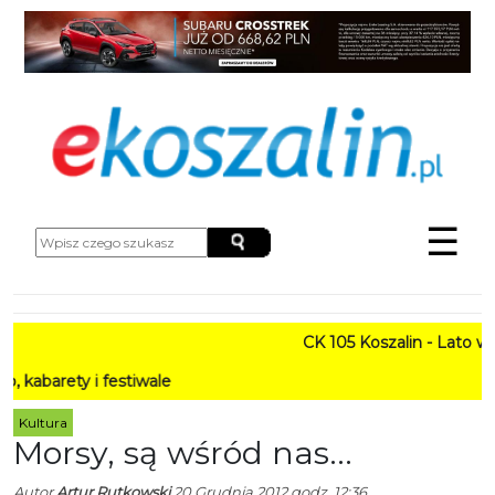
☰
CK 105 Koszalin - Lato w Mieś
y i festiwale
Kultura
Morsy, są wśród nas...
Autor
Artur Rutkowski
20 Grudnia 2012 godz. 12:36