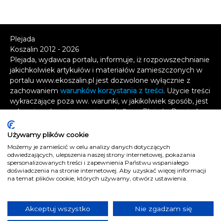
Plejada
Koszalin 2012 - 2026
Plejada, wydawca portalu, informuje, iż rozpowszechnianie
jakichkolwiek artykułów i materiałów zamieszczonych w
portalu www.ekoszalin.pl jest dozwolone wyłącznie z
zachowaniem
warunków korzystania z treści
. Użycie treści
wykraczające poza ww. warunki, w jakikolwiek sposób, jest
zabronione bez pisemnej zgody firmy Plejada. Dowiedz
się, w jaki sposób możesz uzyskać
licencję na
wykorzystanie treści
.
Używamy plików cookie
Możemy je zamieścić w celu analizy danych dotyczących
Naruszenie tych zasad jest łamaniem prawa i grozi
odwiedzających, ulepszenia naszej strony internetowej, pokazania
odpowiedzialnością karną.
spersonalizowanych treści i zapewnienia Państwu wspaniałego
doświadczenia na stronie internetowej. Aby uzyskać więcej informacji
Wszelkie prawa zastrzeżone
.
na temat plików cookie, których używamy, otwórz ustawienia.
Reklama
Kontakt
Akceptuj wszystko
Nie zgadzam się
Polityka prywatności