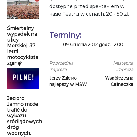
dostępne przed spektaklem w
kasie Teatru w cenach: 20 - 50 zł.
Śmiertelny
Terminy:
wypadek na
ulicy
09 Grudnia 2012 godz. 12:00
Morskiej. 37-
letni
motocyklista
zginął
Poprzednia
Następna
impreza
impreza
Jerzy Żalejko
Współczesna
najlepszy w MŚW
Calineczka
Jezioro
Jamno może
trafić do
wykazu
śródlądowych
dróg
wodnych.