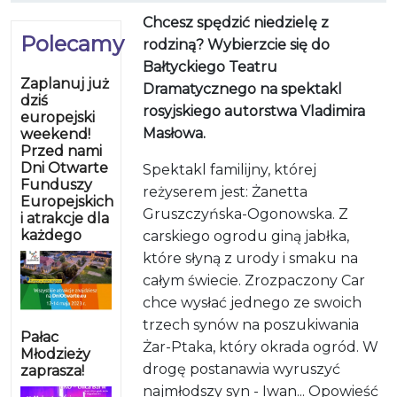
Chcesz spędzić niedzielę z
Polecamy
rodziną? Wybierzcie się do
Bałtyckiego Teatru
Zaplanuj już
Dramatycznego na spektakl
dziś
rosyjskiego autorstwa Vladimira
europejski
Masłowa.
weekend!
Przed nami
Dni Otwarte
Spektakl familijny, której
Funduszy
reżyserem jest: Żanetta
Europejskich
Gruszczyńska-Ogonowska. Z
i atrakcje dla
każdego
carskiego ogrodu giną jabłka,
które słyną z urody i smaku na
całym świecie. Zrozpaczony Car
chce wysłać jednego ze swoich
trzech synów na poszukiwania
Pałac
Żar-Ptaka, który okrada ogród. W
Młodzieży
drogę postanawia wyruszyć
zaprasza!
najmłodszy syn - Iwan... Opowieść