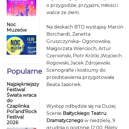
o przygodzie, przyjaźni, miłości i
walce ze złem.
Noc
Na deskach BTD wystąpią: Marcin
Muzeów
Borchardt, Żanetta
Gruszczyńska– Ogonowska,
Małgorzata Wiercioch, Artur
Czerwiński, Piotr Krótki ,Wojciech
Rogowski, Jacek Zdrojewski.
Popularne
Scenografie i kostiumy do
przedstawienia przygotowała
Najpiękniejszy
Beata Jasionek.
Festiwal
Świata wraca
do
Czaplinka.
Występ odbędzie się na Dużej
Pol’and’Rock
Scenie
Bałtyckiego Teatru
Festival
Dramatycznego
w niedzielę, 9
2026
grudnia o godzinie 12:00. Bilety