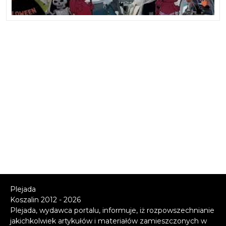
Plejada
Koszalin 2012 - 2026
Plejada, wydawca portalu, informuje, iż rozpowszechnianie
jakichkolwiek artykułów i materiałów zamieszczonych w