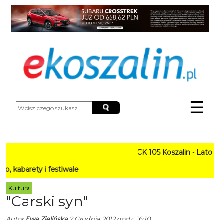
☰
CK 105 Koszalin - Lato w Mie
ty i festiwale
Kultura
"Carski syn"
Autor
Ewa Zielińska
2 Grudnia 2012 godz. 16:10