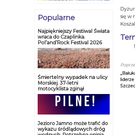
Dyżur
Popularne
się w 
Kosza
Najpiękniejszy Festiwal Świata
Ter
wraca do Czaplinka.
Pol’and’Rock Festival 2026
Poprze
„Bałuk
Śmiertelny wypadek na ulicy
liderze
Morskiej. 37-letni
Szczec
motocyklista zginął
Jezioro Jamno może trafić do
wykazu śródlądowych dróg
wodnych. Potrzebna opinia