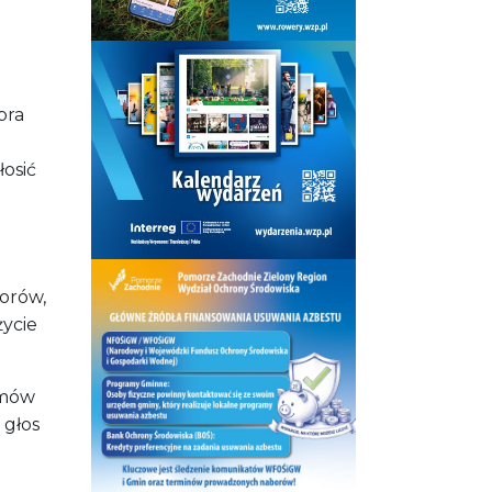
bra
łosić
orów,
życie
zmów
 głos