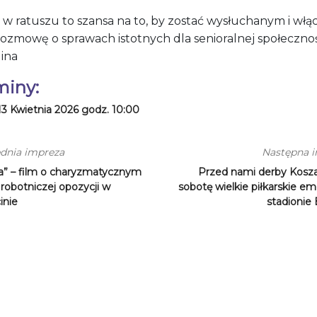
 w ratuszu to szansa na to, by zostać wysłuchanym i włą
rozmowę o sprawach istotnych dla senioralnej społeczno
lina
miny:
13 Kwietnia 2026 godz. 10:00
dnia impreza
Następna 
a” – film o charyzmatycznym
Przed nami derby Kosza
 robotniczej opozycji w
sobotę wielkie piłkarskie em
inie
stadionie 