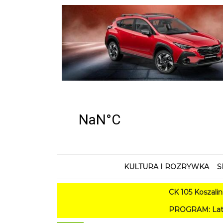
KULTURA I ROZRYWKA
S
CK 105 Koszalin - Lato w
PROGRAM: Lato w Amfiteatrze 