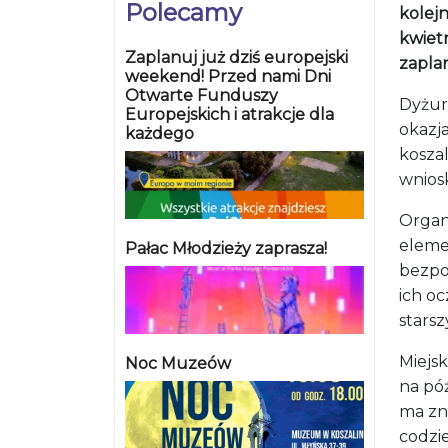
Polecamy
kolejn
kwiet
Zaplanuj już dziś europejski
zapla
weekend! Przed nami Dni
Otwarte Funduszy
Dyżur
Europejskich i atrakcje dla
okazj
każdego
koszal
wnios
Organ
eleme
Pałac Młodzieży zaprasza!
bezpo
ich oc
stars
Miejs
Noc Muzeów
na póź
ma zn
codzi