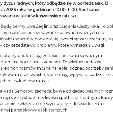
y dyżur radnych, który odbędzie się w poniedziałek, 13
nia 2026 roku, w godzinach 10:00–11:00. Spotkanie
nowano w sali A w koszalińskim ratuszu.
 będą pełniły Ewa Żeglin oraz Eugenia Cieszyńska. To do
a, by osobiście porozmawiać o sprawach ważnych dla
ińskich seniorów, podzielić się swoimi spostrzeżeniami, zg
ki czy przedstawić problemy, które wymagają uwagi.
izatorzy podkreślają, że takie spotkania są ważnym
ntem dialogu z mieszkańcami. To właśnie podczas
średnich rozmów można najlepiej poznać potrzeby seni
zekiwania oraz kwestie, które mają wpływ na codzienne 
zych mieszkańców miasta.
ka Rada Seniorów zachęca, by nie odkładać ważnych ro
niej i skorzystać z możliwości spotkania z radnymi. Każdy
aczenie, zwłaszcza ten wynikający z doświadczenia i
ennej perspektywy osób starszych.