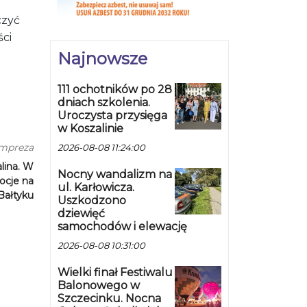
czyć
ści
Najnowsze
111 ochotników po 28
dniach szkolenia.
Uroczysta przysięga
w Koszalinie
impreza
2026-08-08 11:24:00
lina. W
Nocny wandalizm na
ocje na
ul. Karłowicza.
Bałtyku
Uszkodzono
dziewięć
samochodów i elewację
2026-08-08 10:31:00
Wielki finał Festiwalu
Balonowego w
Szczecinku. Nocna