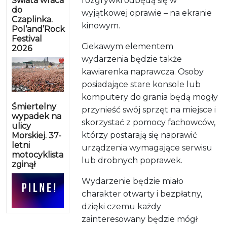
Świata wraca
rozgrywki odbędą się w
do
wyjątkowej oprawie – na ekranie
Czaplinka.
kinowym.
Pol’and’Rock
Festival
Ciekawym elementem
2026
wydarzenia będzie także
kawiarenka naprawcza. Osoby
posiadające stare konsole lub
komputery do grania będą mogły
Śmiertelny
przynieść swój sprzęt na miejsce i
wypadek na
skorzystać z pomocy fachowców,
ulicy
którzy postarają się naprawić
Morskiej. 37-
letni
urządzenia wymagające serwisu
motocyklista
lub drobnych poprawek.
zginął
Wydarzenie będzie miało
charakter otwarty i bezpłatny,
dzięki czemu każdy
zainteresowany będzie mógł