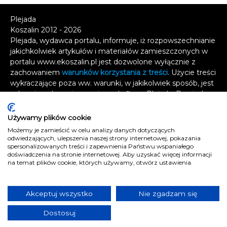
Plejada
Koszalin 2012 - 2026
Plejada, wydawca portalu, informuje, iż rozpowszechnianie
jakichkolwiek artykułów i materiałów zamieszczonych w
portalu www.ekoszalin.pl jest dozwolone wyłącznie z
zachowaniem
warunków korzystania z treści
. Użycie treści
wykraczające poza ww. warunki, w jakikolwiek sposób, jest
zabronione bez pisemnej zgody firmy Plejada. Dowiedz
się, w jaki sposób możesz uzyskać
licencję na
wykorzystanie treści
.
Używamy plików cookie
Możemy je zamieścić w celu analizy danych dotyczących
Naruszenie tych zasad jest łamaniem prawa i grozi
odwiedzających, ulepszenia naszej strony internetowej, pokazania
odpowiedzialnością karną.
spersonalizowanych treści i zapewnienia Państwu wspaniałego
doświadczenia na stronie internetowej. Aby uzyskać więcej informacji
Wszelkie prawa zastrzeżone
.
na temat plików cookie, których używamy, otwórz ustawienia.
Reklama
Kontakt
Akceptuj wszystko
Nie zgadzam się
Polityka prywatności
Dostosuj
e
koszalin.pl