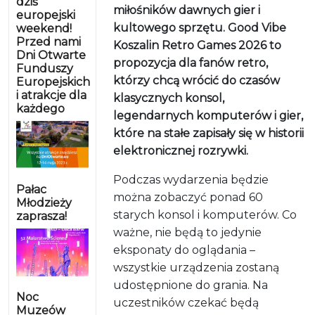
dziś
miłośników dawnych gier i
europejski
kultowego sprzętu. Good Vibe
weekend!
Przed nami
Koszalin Retro Games 2026 to
Dni Otwarte
propozycja dla fanów retro,
Funduszy
którzy chcą wrócić do czasów
Europejskich
i atrakcje dla
klasycznych konsol,
każdego
legendarnych komputerów i gier,
które na stałe zapisały się w historii
elektronicznej rozrywki.
Podczas wydarzenia będzie
Pałac
można zobaczyć ponad 60
Młodzieży
starych konsol i komputerów. Co
zaprasza!
ważne, nie będą to jedynie
eksponaty do oglądania –
wszystkie urządzenia zostaną
udostępnione do grania. Na
Noc
uczestników czekać będą
Muzeów