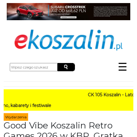
☰
CK 105 Koszalin - Lato w Mi
ety i festiwale
Wydarzenia
Good Vibe Koszalin Retro
Games 2026 w KBP. Gratka