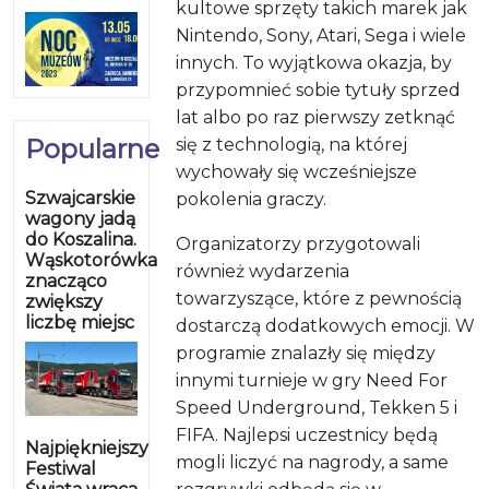
kultowe sprzęty takich marek jak
Nintendo, Sony, Atari, Sega i wiele
innych. To wyjątkowa okazja, by
przypomnieć sobie tytuły sprzed
lat albo po raz pierwszy zetknąć
Popularne
się z technologią, na której
wychowały się wcześniejsze
Szwajcarskie
pokolenia graczy.
wagony jadą
do Koszalina.
Organizatorzy przygotowali
Wąskotorówka
również wydarzenia
znacząco
towarzyszące, które z pewnością
zwiększy
liczbę miejsc
dostarczą dodatkowych emocji. W
programie znalazły się między
innymi turnieje w gry Need For
Speed Underground, Tekken 5 i
FIFA. Najlepsi uczestnicy będą
Najpiękniejszy
mogli liczyć na nagrody, a same
Festiwal